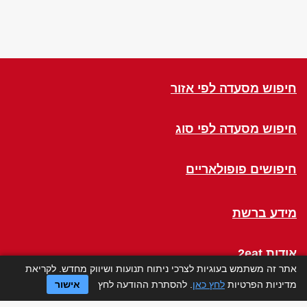
חיפוש מסעדה לפי אזור
חיפוש מסעדה לפי סוג
חיפושים פופולאריים
מידע ברשת
אודות 2eat
אתר זה משתמש בעוגיות לצרכי ניתוח תנועות ושיווק מחדש. לקריאת
מדיניות הפרטיות
לחץ כאן
. להסתרת ההודעה לחץ
אישור
Click a Table