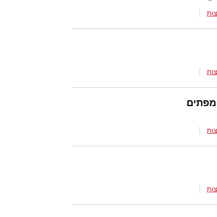
ות
ות
 מפתים
ות
ות