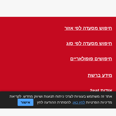
חיפוש מסעדה לפי אזור
חיפוש מסעדה לפי סוג
חיפושים פופולאריים
מידע ברשת
אודות 2eat
אתר זה משתמש בעוגיות לצרכי ניתוח תנועות ושיווק מחדש. לקריאת
מדיניות הפרטיות
לחץ כאן
. להסתרת ההודעה לחץ
אישור
Click a Table