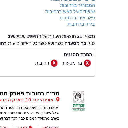
המבורגר ברחובות
שיפודים/על האש ברחובות
פאב אירי ברחובות
בירה ברחובות
נמצאו
21
תוצאות העונות על החיפוש שביקשת:
סוג:
בר מסעדה
כשר ולא כשר כל האזורים עיר:
רחו
הסרת מסננים
בר מסעדה
רחובות
תרזה רחובות פארק המ
אופנהיימר 10, פארק המדע, רחובות
מסעדת תרזה היא פסטה בר כשר הממו
אוכל איטלקי עם נגיעות מודרניות - מנו
בערב מתפקד המקום כבר לכל דבר ועניי
הצג טלפון
לאתר
המלצ