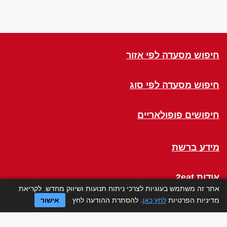
חיפוש מסעדה לפי אזור
חיפוש מסעדה לפי סוג
חיפושים פופולאריים
מידע ברשת
אודות 2eat
אתר זה משתמש בעוגיות לצרכי ניתוח תנועות ושיווק מחדש. לקריאת
מדיניות הפרטיות
לחץ כאן
. להסתרת ההודעה לחץ
אישור
Click a Table