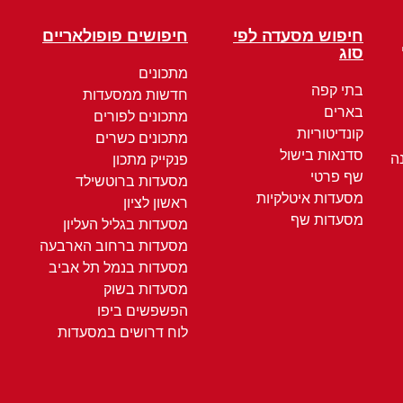
חיפוש מסעדה לפי
חיפושים פופולאריים
סוג
מתכונים
בתי קפה
חדשות ממסעדות
בארים
מתכונים לפורים
קונדיטוריות
מתכונים כשרים
סדנאות בישול
ה
פנקייק מתכון
שף פרטי
מסעדות ברוטשילד
מסעדות איטלקיות
ראשון לציון
מסעדות שף
מסעדות בגליל העליון
מסעדות ברחוב הארבעה
מסעדות בנמל תל אביב
מסעדות בשוק
הפשפשים ביפו
לוח דרושים במסעדות