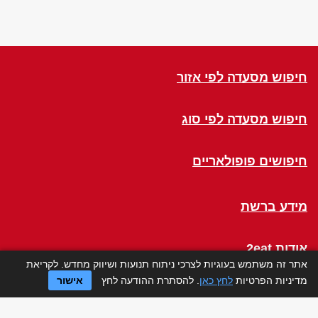
חיפוש מסעדה לפי אזור
חיפוש מסעדה לפי סוג
חיפושים פופולאריים
מידע ברשת
אודות 2eat
אתר זה משתמש בעוגיות לצרכי ניתוח תנועות ושיווק מחדש. לקריאת
מדיניות הפרטיות
לחץ כאן
. להסתרת ההודעה לחץ
אישור
Click a Table