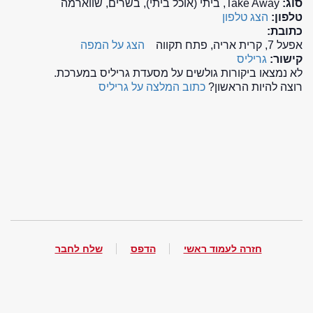
סוג:
Take Away, ביתי (אוכל ביתי), בשרים, שווארמה
טלפון:
הצג טלפון
כתובת:
אפעל 7, קרית אריה, פתח תקווה
הצג על המפה
קישור:
גריליס
לא נמצאו ביקורות גולשים על מסעדת גריליס במערכת.
רוצה להיות הראשון?
כתוב המלצה על גריליס
חזרה לעמוד ראשי
הדפס
שלח לחבר