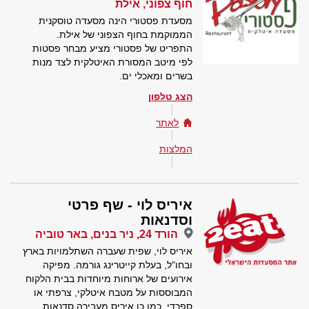
חוף צפוני, אילת
מסעדת פסטורי הינה מסעדה טוסקנית
הממוקמת בחוף הצפוני של אילת.
התפריט של פסטורי מציע מבחר פסטות
לפי מיטב המסורת האיטלקית לצד מנות
בשרים ומאכלי ים.
הצג טלפון
לאתר
המלצות
איריס לוי - שף פרטי
וסדנאות
הורד 24, ניר בנים, באר טוביה
איריס לוי, שפית שעברה השתלמויות בארץ
ובחו"ל, בעלת קייטרינג גורמה. מפיקה
אירועים של ארוחות מיוחדות בבית הלקוח
המבוססות על מטבח איטלקי, צרפתי או
ספרדי. כמו כן איריס מעבירה סדנאות