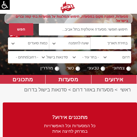
מסעדות, הזמנת מקום במסעדה, חיפוש והמלצות על מסעדות בתי קפה וברים
בישראל
צמחוני
טבעוני
כשר
מהדרין
אירועים
מסעדות
מתכונים
ראשי
>
מסעדות באזור דרום
>
סדנאות בישול בדרום
מתכננים אירוע?
כל המסעדות וכל האפשרויות
במרחק לחיצה אחת