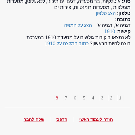
סוג:
איטלקיות, בר מסעדה, דגים, ים תיכוני, ללא גלוטן, מסעדות
מומלצות , מסעדות רומנטיות, פירות ים
טלפון:
הצג טלפון
כתובת:
דגניה א', דגניה א'
הצג על המפה
קישור:
1910
לא נמצאו ביקורות גולשים על מסעדת 1910 במערכת.
רוצה להיות הראשון?
כתוב המלצה על 1910
8
7
6
5
4
3
2
1
חזרה לעמוד ראשי
הדפס
שלח לחבר