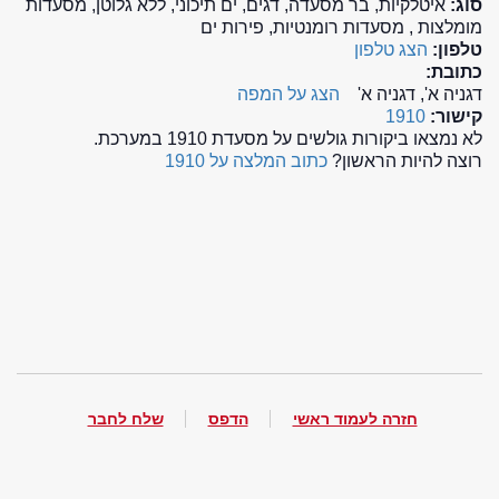
סוג:
איטלקיות, בר מסעדה, דגים, ים תיכוני, ללא גלוטן, מסעדות
מומלצות , מסעדות רומנטיות, פירות ים
טלפון:
הצג טלפון
כתובת:
דגניה א', דגניה א'
הצג על המפה
קישור:
1910
לא נמצאו ביקורות גולשים על מסעדת 1910 במערכת.
רוצה להיות הראשון?
כתוב המלצה על 1910
חזרה לעמוד ראשי
הדפס
שלח לחבר