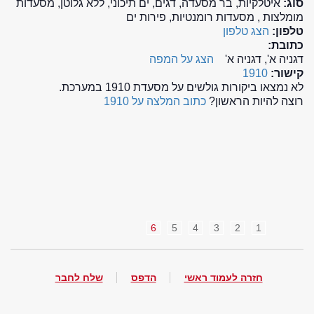
סוג:
איטלקיות, בר מסעדה, דגים, ים תיכוני, ללא גלוטן, מסעדות
מומלצות , מסעדות רומנטיות, פירות ים
טלפון:
הצג טלפון
כתובת:
דגניה א', דגניה א'
הצג על המפה
קישור:
1910
לא נמצאו ביקורות גולשים על מסעדת 1910 במערכת.
רוצה להיות הראשון?
כתוב המלצה על 1910
6
5
4
3
2
1
חזרה לעמוד ראשי
הדפס
שלח לחבר