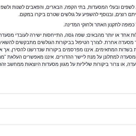
לשפים ובעלי המסעדות, בתי הקפה, הבארים, והפאבים לשנות ולשפ
ייתם רוצים, ובנוסף להשפיע על גולשים שטרם ביקרו במקום.
כפופה לתקנון האתר ולחוקי המדינה.
לות אחד או יותר מהבאים: שפה גסה, התייחסות ישירה לעובדי מסעדה
ור מסעדה אחרת. לצורך הטיפול בביקורות הגולשים מתבקשים להשאיר
בשדות המתאימים. איננו מפרסמים ביקורות שנדרשנו להסירן, אך אנ
סעדה למתלונן על מנת ליישר ההדורים. איננו מאפשרים העלאת "מ
דה, או צרור ביקורות שליליות על מגוון מסעדות היוצאות ממחשב זהה