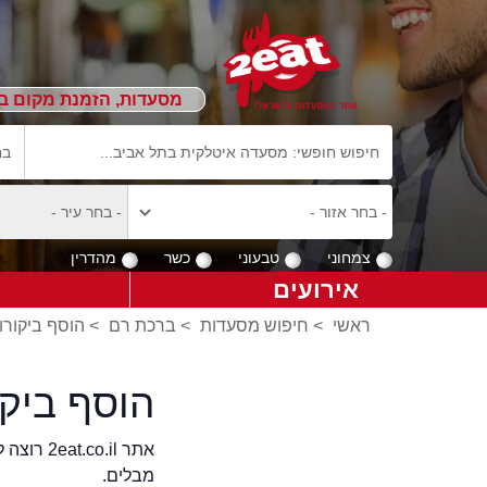
מסעדות, הזמנת מקום ב
צמחוני
טבעוני
כשר
מהדרין
אירועים
ראשי
>
חיפוש מסעדות
>
ברכת רם
>
הוסף ביקורו
הוסף ביק
אתר .il
מבלים.