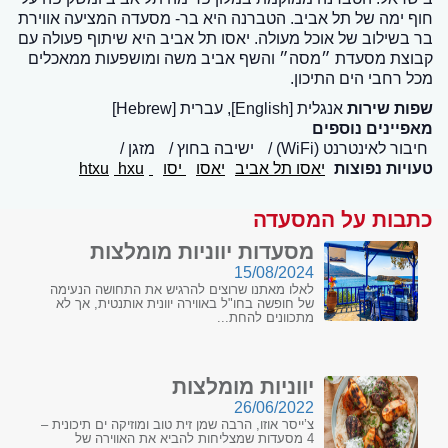
חוף ימה של תל אביב. הטברנה היא בר- מסעדה המציעה אווירת
בר בשילוב של אוכל מעולה. יאסו תל אביב היא שיתוף פעולה עם
קבוצת מסעדת ״מסה״ והשף אביב משה ומושפעות ממאכלים
מכל רחבי הים התיכון.
שפות שירות
אנגלית [English], עברית [Hebrew]
מאפיינים נוספים
חיבור לאינטרנט (WiFi)
ישיבה בחוץ
מזגן
טעויות נפוצות
יאסו תל אביב
יאסו
יסו
htxu
hxu
כתבות על המסעדה
מסעדות יווניות מומלצות
15/08/2024
לאלו מאתנו שרוצים להרגיש את התחושה הנעימה
של חופשה בחו"ל באווירה יוונית אותנטית, אך לא
מתכוונים להחת...
יווניות מומלצות
26/06/2022
צ’ייסר אוזו, הרבה שמן זית טוב ומוזיקה ים תיכונית –
4 מסעדות שמצליחות להביא את האווירה של