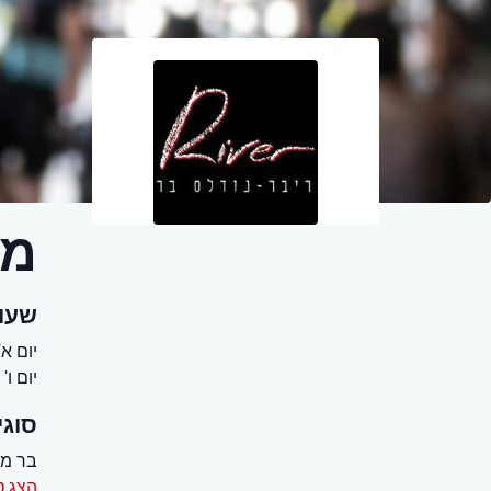
מס
שעו
יום א' - יום
יום ו' - שב
סוגי
בר מ
הצג ט