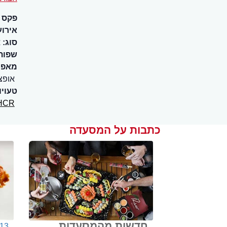
פקס
אירוע
סוג:
א
שפות
מאפיי
אופצ
טעויו
HCR
כתבות על המסעדה
חדשות מהמסעדות
013