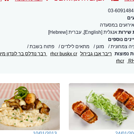
03-6091484
ים
ירועים במסעדה
 שירות
אנגלית [English], עברית [Hebrew]
נים נוספים
יה צמחונית
מזגן
מתאים לילדים
פתוח בשבת
ת נפוצות
ריבר אבן גבירול
rhcr buskx cr
רבר נודלס בר לונדון מינ
rhcr
R
10/01/2013
24/01/2