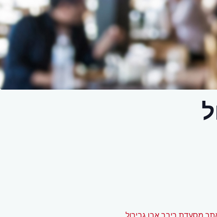
ל
תר מסעדת ריבר אבן גבירול