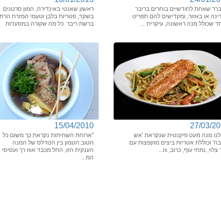
רר שאחת לחודשיים בוחרים בריבר
ראשון שאנטי באינדירה, המון סרטנים
נה או באזור, ומקדישים להם תפריט
בשקד, פטריות בלבן וטעמי המזרח הרחו
ד שכולל מנה ראשונה, עיקרית ...
ברשת ריבר. כל מה שקורה במסעדות
15/04/2010
27/03/2
לנו מנה מעט פיקנטית שנקראת 'אש
"ארוחת השחיתות נקראת כך משום כל
ה' וכוללת אטריות ביצים מוקפצות עם
הטוב הטמון בין הנודלס של המנה
צלוי, נתחי עוף, כרוב, גז...
הענקית הזו, החל מכבד אווז רך ועסיסי
המ...