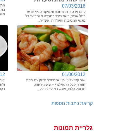
מתב
07/03/2016
במדי
לחם ארטיזן מתרחבת ומשיקה סניף חדש
מיוח
בתל אביב, רשת ריבר במבצע מיוחד על כל
מגשי המסיבות והיולדות ואינדיר...
012
01/06/2012
שוב קיץ עלינו. מי שמסתדר מצוין עם הקיץ
"אכ
הוא האוכל התאילנדי – שופע ירקות,
ולהב
מבושל קלות, מוגש במהירות וקל...
בקר 
קריאת כתבות נוספות
גלריית תמונות