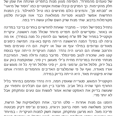
של טעמים מהמזרח", הוסיפה מגוון מנות בתפריט ושינתה את שמן של
חלק מהקיימות. כך המרקים קיבלו שמות אקזוטיים כמו "הסוד של מיאגי"
או "סבתא סן", והמיצים כולם מרגישים כמו טיול לתאילנד. בין המנות
החדשות אפשר למצוא פטריות ממולאות כבד אווז וקוביות סלמון
מקורמלות בדבש, שתי מנות שרק השם שלהן עושה ריר בפה.
נתחיל בספיישל הסיני – מתברר שאחת לחודשיים בוחרים בריבר במדינה
או באזור, ומקדישים להם תפריט מיוחד שכולל מנה ראשונה, עיקרית
וקוקטייל במחיר של 99 ש"ח (אפשר גם להזמין כל מנה בנפרד). אז מה
ציפה לנו בסין? המנה הראשונה הייתה מיקס באו-צה: חמישה כיסונים
מאודים וצרופים במילוי עוף או עגל או ירקות. הם היו טעימים מאד
והרוטב שאתו הם הגיעו היה נהדר. המנה העיקרית הייתה עוף בנוסח
קונג פאו, שזכורה לטוב מסיינפלד. מדובר במנה גדולה מאד, המורכבת
מנתחי פרגיות במרינדת מחית צ'ילי מעושן ויין סיני, שמוקפצת בווק עם
בצל ירוק, פלפל אדום, ערמוני מים, יין סיני ופלפל חריף. כל זה מוגש עם
אורז מאודה, ואף על פי שהמלצרים האדיבים והחמודים הזהירו אותנו
שהיא פיקנטית מאד, היא הייתה בדיוק במידה.
הקוקטייל המוגש, סנגרייה שאוסין חמה, היה נהדר ומחמם במיוחד בליל
החורף הקר שהיה בתל אביב. מדובר ביין חם עם תבלינים ותפוחי עץ,
שעושה בדיוק את האפקט שהוא אמור לעשות וגם טעים ומתקתק אבל
לא יותר מדי.
הזמנו גם מנות אחרות – סלט הריבר, אחת הקלאסיקות של הרשת,
מורכב משלושה סוגי חסה ברוטב ויניגרט, בוטנים וצ'יפס דקיק מבטטה
פריכה מעל. הוא מרענן ומתקתק, ועושה חשק למנות העיקרית – במיוחד