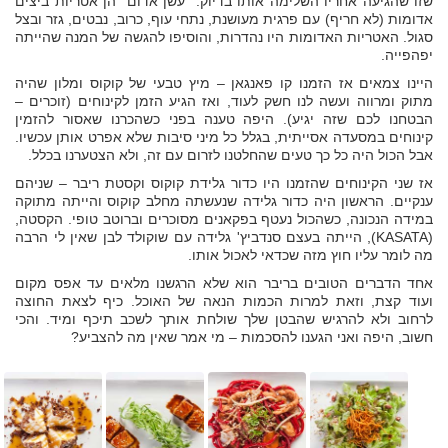
שזו שהגיעה אחריו השלימה אותו בדיוק. "עשן אדום" הן אטריות ביצים
אדומות (לא חריף) עם פרגית מעושנת, נתחי עוף, כרוב, נבטים, גזר ובצל
סגול. האטריות האדומות היו נהדרות, והוסיפו להגשה של המנה שהייתה
יפהפייה.
היינו צמאים אז הזמנו קו פאנגאן – מיץ טבעי של קוקוס ומלון שהיה
מתוק ומרווה ועשה לנו חשק לעוד, ואז הגיע הזמן לקינוחים (זוכרים –
הבטחנו לכם שזה יגיע). היפה טענה בפני כשהכרנו שאסור להזמין
קינוחים במסעדה אסייתית, בגלל כל מיני סיבות שלא אפרט אותן עכשיו.
אבל הכול היה כל כך טעים שהחלטנו לזרום עם זה, ולא הצטערנו בכלל.
אז שני הקינוחים שהזמנו היו כדור גלידת קוקוס וקסטת ריבר – שניהם
ענקיים. הראשון היה כדור גלידה שנעשתה מחלב קוקוס והייתה מתוקה
במידה הנכונה, כשהכול נעטף בפקאנים מסוכרים וברוטב טופי. הקסטה,
(KASATA), הייתה בעצם סנדביץ' גלידה עם שוקולד לבן שאין לי הרבה
מה לומר עליו חוץ מזה שכדאי לאכול אותו.
אחד הדברים הטובים בריבר הוא שלא הרגשנו מלאים עד אפס מקום
ועוד קצת, וזאת למרות הכמות הנאה של האוכל. כיף לצאת החוצה
לרחוב ולא להרגיש שהבטן שלך שולחת אותך לשכב תיכף ומיד. והכי
חשוב, היפה ואני הגענו להסכמות – מי אמר שאין מה להצביע?