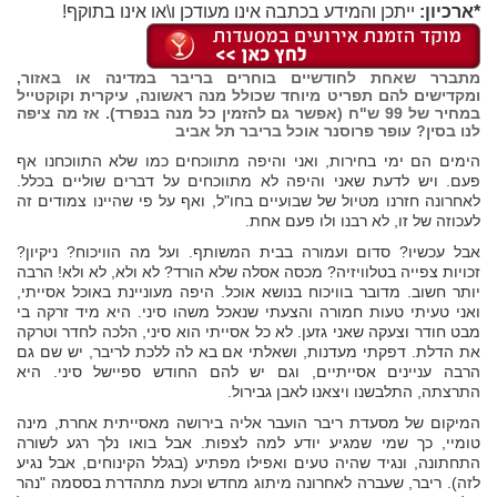
*ארכיון:
ייתכן והמידע בכתבה אינו מעודכן ו\או אינו בתוקף!
מתברר שאחת לחודשיים בוחרים בריבר במדינה או באזור,
ומקדישים להם תפריט מיוחד שכולל מנה ראשונה, עיקרית וקוקטייל
במחיר של 99 ש"ח (אפשר גם להזמין כל מנה בנפרד). אז מה ציפה
לנו בסין? עופר פרוסנר אוכל בריבר תל אביב
הימים הם ימי בחירות, ואני והיפה מתווכחים כמו שלא התווכחנו אף
פעם. ויש לדעת שאני והיפה לא מתווכחים על דברים שוליים בכלל.
לאחרונה חזרנו מטיול של שבועיים בחו"ל, ואף על פי שהיינו צמודים זה
לעכוזה של זו, לא רבנו ולו פעם אחת.
אבל עכשיו? סדום ועמורה בבית המשותף. ועל מה הוויכוח? ניקיון?
זכויות צפייה בטלוויזיה? מכסה אסלה שלא הורד? לא ולא, לא ולא! הרבה
יותר חשוב. מדובר בוויכוח בנושא אוכל. היפה מעוניינת באוכל אסייתי,
ואני טעיתי טעות חמורה והצעתי שנאכל משהו סיני. היא מיד זרקה בי
מבט חודר וצעקה שאני גזען. לא כל אסייתי הוא סיני, הלכה לחדר וטרקה
את הדלת. דפקתי מעדנות, ושאלתי אם בא לה ללכת לריבר, יש שם גם
הרבה עניינים אסייתיים, וגם יש להם החודש ספיישל סיני. היא
התרצתה, התלבשנו ויצאנו לאבן גבירול.
המיקום של מסעדת ריבר הועבר אליה בירושה מאסייתית אחרת, מינה
טומיי, כך שמי שמגיע יודע למה לצפות. אבל בואו נלך רגע לשורה
התחתונה, ונגיד שהיה טעים ואפילו מפתיע (בגלל הקינוחים, אבל נגיע
לזה). ריבר, שעברה לאחרונה מיתוג מחדש וכעת מתהדרת בססמה "נהר