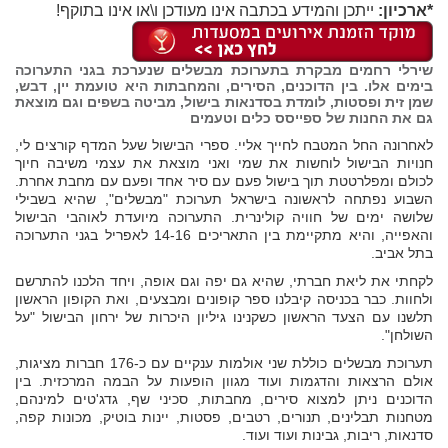
*ארכיון:
ייתכן והמידע בכתבה אינו מעודכן ו\או אינו בתוקף!
שירלי רחמים מבקרת בתערוכת מבשלים שנערכת בגני התערוכה
בימים אלו. בין הדוכנים, הסירים, והמחבתות היא טועמת יין, דבש,
שמן זית ופסטות, לומדת בסדנאות בישול, מביטה בשפים וגם מוצאת
גם את החנות של ספייסס כלים וטעמים
לאחרונה החל המטבח לחייך אליי. ספרי הבישול שעל המדף קורצים לי,
חנויות הבישול לוחשות את שמי ואני מוצאת את עצמי משיבה חיוך
לכולם ומפלרטטת תוך בישול פעם עם סיר אחד ופעם עם מחבת אחרת.
השבוע נפתחה לראשונה בישראל תערוכת "מבשלים", שהיא בשבילי
שלושה ימים של חוויה קולינרית. התערוכה מיועדת לאוהבי הבישול
והאפייה, והיא מתקיימת בין התאריכים 14-16 לאפריל בגני התערוכה
בתל אביב.
לקחתי את ליאת חברתי, שהיא גם יפה וגם אופה, ויחד הלכנו להתרשם
ולחוות. כבר בכניסה קיבלנו ספר קופונים ומבצעים, ואת הקופון הראשון
תלשנו עם הצעד הראשון כשקנינו גיליון היכרות של ירחון הבישול "על
השולחן".
תערוכת מבשלים כוללת שני אולמות ענקיים עם כ-176 חברות מציגות,
אולם הרצאות והדגמות ועוד מגוון הופעות על הבמה המרכזית. בין
הדוכנים ניתן למצוא סירים, מחבתות, סכיני שף, גדג'טים למינהם,
מטחנות תבלינים, תנורים, רטבים, פסטות, יינות בוטיק, מכונות קפה,
סדנאות, ריבות, גבינות ועוד ועוד.