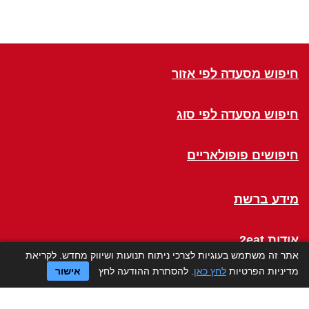
חיפוש מסעדה לפי אזור
חיפוש מסעדה לפי סוג
חיפושים פופולאריים
מידע ברשת
אודות 2eat
אתר זה משתמש בעוגיות לצרכי ניתוח תנועות ושיווק מחדש. לקריאת
מדיניות הפרטיות
לחץ כאן
. להסתרת ההודעה לחץ
אישור
Click a Table