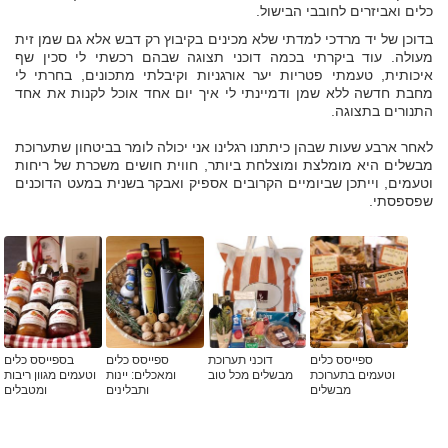
כלים ואביזרים לחובבי הבישול.
בדוכן של יד מרדכי למדתי שלא מכינים בקיבוץ רק דבש אלא גם שמן זית
מעולה. עוד ביקרתי בכמה דוכני תצוגה שבהם רכשתי לי סכין שף
איכותית, טעמתי פטריות יער אורגניות וקיבלתי מתכונים, בחרתי לי
מחבת חדשה ללא שמן ודמיינתי לי איך יום אחד אוכל לקנות את אחד
התנורים בתצוגה.
לאחר ארבע שעות שבהן כיתתנו רגלינו אני יכולה לומר בביטחון שתערוכת
מבשלים היא מומלצת ומוצלחת ביותר, חווית חושים משכרת של ריחות
וטעמים, וייתכן שביומיים הקרובים אספיק ואבקר בשנית במעט הדוכנים
שפספסתי.
ספייסס כלים
דוכני תערוכת
ספייסס כלים
בספייסס כלים
וטעמים בתערוכת
מבשלים מכל טוב
ומאכלים: יינות
וטעמים מגוון ריבות
מבשלים
ותבלינים
ומטבלים