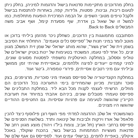
בחלק מהדוכנים מתקיימות סדנאות בישול והדגמות למיניהן, בחלק ניתן
לטעום ריבות, גבינות, פסטות, גלידות, קפה, באחרות להתנסות בבישול
ולקבל טיפים מטובי השפים. על הבמה המרכזית הופעות מתחלפות, כמו
למשל זו של שאול בן אדרת, שף מסעדת קימל, ושף אביב משה
המבשלים Back to Back.
הסתובבנו מתמוגגות בין הדוכנים, כשחלק ניכר מהזמן ביליתי בדוכן או
מוטב לומר במיני חנות של "ספייסס כלים וטעמים". התחלתי את הסיבוב
בשמן זית של "ארץ גשור", שהוא מותג ישראלי של שמן זית המשלב מגוון
זנים, כל אחד לפי טעמו, המשכתי בטעימות של יינות בוטיק ישראלים של
טוליפ וססלוב, במחלקה האיטלקית נחשפתי לפסטות מסוגים שונים,
למיני קמחים ייעודים לפיצה וללחמים, ובאסייתית שהיתי זמן ממושך
וביליתי עם מיני רטבים אסייתים, פירורי טמפורה, ג'ינגר ועוד.
במחלקת הקונדיטוריה של ספייסס מצאתי מיני סוכריות, מרציפנים, בצק
סוכר ותבניות. מכיוון שהמחירים בימי התערוכה בכל הדוכנים הם
מוזלים, הרשיתי לעצמי לקנות מכל הבא ליד. במחלקת התבלינים של
ספייסס טעמתי מטבלים שונים, ביניהם אהבתי במיוחד את תערובת
הקייג'ין שהוגשה לטעימה עם פרגיות עסיסיות. גם החטיפים ההודיים
שהוגשו היו מצוינים.
כשהמשכתי אל שלב ההדגמה למדתי מפי השף רונן פילוסוף כיצד להכין
פלאפל של אורז וירקות ולביבות של קינואה ותרד. בשלושת הסניפים של
ספייסס ברחבי הארץ (תל אביב, צומת ביל"ו ויהוד) מוצע מגוון רחב של
סדנאות מעשיות המתמחות בבישול בשר, בהכנת שוקולד, באוכל
איטלקי, באפיית לחמים, בבישולי עמים ועוד. לספייסס גם אגף שלם של