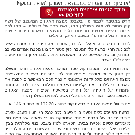
*ארכיון:
ייתכן והמידע בכתבה אינו מעודכן ו\או אינו בתוקף!
חדש במטבח לכבוד ט"ו בשבט: מפצח האגוזים המעוצב של רשת
קוק סטור לשימוש בשולחן החג, ואם כבר על השולחן – קחו לכם
פירות יבשים מרשת ספייסס כלים וטעמים, טארט פירות יבשים
מיוחד, הכול ברוח ט"ו בשבט המתקרב אלינו
לכבוד ט"ו בשבט הבא עלינו לטובה, אספנו כמה חידושים במטבח שיעשו
לכם את החג. ברשת כלי המטבח קוק סטור תמצאו מפצח אגוזים מעוצב
ומודרני, וברשת ספייסס כלים ומטעמים מחכה לכם מגוון פירות יבשים
כיאה לט"ו בשבט.
רשת חנויות כלי המטבח קוק סטור מציעה מפצח אגוזים חדש המשלב
בין סגנון עיצוב מודרני ומינימליסטי לבין יתרונות העיצוב התעשייתי.
מפצח האגוזים כולל ידיות ארגונומיות וציר חכם המאפשרים לפצח את
האגוזים בקלילות, בעוד קליפות האגוזים נופלות היישר לכלי התחתון
ושומרות על היגיינה ועל נוחות במלאכת הפיצוח. מפצח האגוזים
המעוצב בסגנון מודרני הוא גם כלי הגשה לאגוזים בשולחן החג.
מחירו של מפצח האגוזים ברשת קוק סטור - 102.20 ₪ במקום 146 ₪
וברשת ספייסס כלים וטעמים מציעים לכם לרגל חג הט"ו בשבט טארט
פירות יבשים של חברת מינוטי המספקת מוצרי מאפה איכותיים חצי
מוגמרים לסיום אפייה בבית. הטארט לט"ו בשבט בנוי מקלתית בצק,
מלית רויאל ותערובת פירות יבשים וכל שנותר לעשות בבית הוא להרכיב
יחד את חלקי המנה וליהנות מניחוחות האפייה שממלאים את הבית