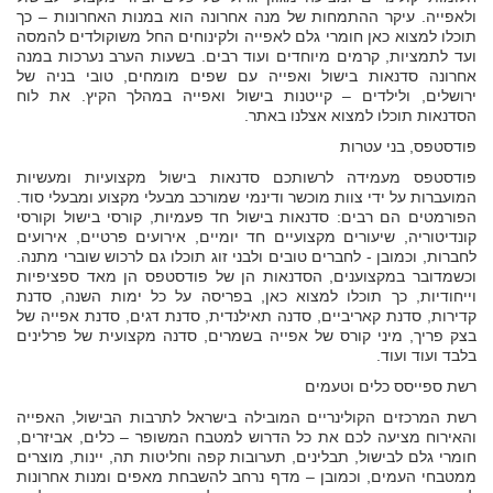
ולאפייה. עיקר ההתמחות של מנה אחרונה הוא במנות האחרונות – כך
תוכלו למצוא כאן חומרי גלם לאפייה ולקינוחים החל משוקולדים להמסה
ועד לתמציות, קרמים מיוחדים ועוד רבים. בשעות הערב נערכות במנה
אחרונה סדנאות בישול ואפייה עם שפים מומחים, טובי בניה של
ירושלים, ולילדים – קייטנות בישול ואפייה במהלך הקיץ. את לוח
הסדנאות תוכלו למצוא אצלנו באתר.
פודסטפס, בני עטרות
פודסטפס מעמידה לרשותכם סדנאות בישול מקצועיות ומעשיות
המועברות על ידי צוות מוכשר ודינמי שמורכב מבעלי מקצוע ומבעלי סוד.
הפורמטים הם רבים: סדנאות בישול חד פעמיות, קורסי בישול וקורסי
קונדיטוריה, שיעורים מקצועיים חד יומיים, אירועים פרטיים, אירועים
לחברות, וכמובן - לחברים טובים ולבני זוג תוכלו גם לרכוש שוברי מתנה.
וכשמדובר במקצוענים, הסדנאות הן של פודסטפס הן מאד ספציפיות
וייחודיות, כך תוכלו למצוא כאן, בפריסה על כל ימות השנה, סדנת
קדירות, סדנת קאריביים, סדנה תאילנדית, סדנת דגים, סדנת אפייה של
בצק פריך, מיני קורס של אפייה בשמרים, סדנה מקצועית של פרלינים
בלבד ועוד ועוד.
רשת ספייסס כלים וטעמים
רשת המרכזים הקולינריים המובילה בישראל לתרבות הבישול, האפייה
והאירוח מציעה לכם את כל הדרוש למטבח המשופר – כלים, אביזרים,
חומרי גלם לבישול, תבלינים, תערובות קפה וחליטות תה, יינות, מוצרים
ממטבחי העמים, וכמובן – מדף נרחב להשבחת מאפים ומנות אחרונות