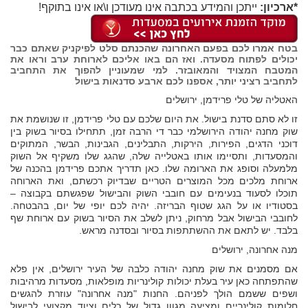
*ארכיון:
ייתכן והמידע בכתבה אינו מעודכן ו\או אינו בתוקף!
בטח אמרו לכם בפעם האחרונה שהכנתם סלט לפיקניק שאתם כבר
יכולים לפתוח מסעדה. ואז הם באו אליכם לארוחת ערב וראו את
המטבח המצויד והמאובזר. למי שמעוניין להפוך את התחביב
לתחביב רציני יותר, אספנו לכם ארבע סדנאות בישול
האטליה של טלי פרידמן, ירושלים
זו לא סתם סדנת בישול. את היום שלכם עם טלי פרידמן, זו שנושמת את
שוק מחנה יהודה הירושלמי כבר די הרבה זמן, תתחילו בסיור בשוק בין
דוכני הדגים, הפירות, הירקות, התבלינים, הגבינות, הבשר, המתוקים
והמסעדות, ותסיימו אותו באטלייה שלה, שהגג שלו משקיף אל השוק
מלמעלה וסופג את הארומה שלו. כאן תדריך אתכם פרידמן בהכנה של
ארוחת מלכים מכל המוצרים הטריים שבדיוק רכשתם, ואת הארוחה
תוכלו לסעוד בנעימים עם חובבי השוק והבישול שפגשתם בקבוצה –
בסטודיו או על הגג שטוף הבריזה. יהיה לכם יופי של יום, בהבטחה.
לחובבי הבישול אבל מרחוק, ניתן לשלב את הסיור בשוק עם ארוחת שף
בלבד. יש לתאם את ההשתתפות בסיור ובסדנה מראש.
מנה אחרונה, ירושלים
אם מסמנים את שוק מחנה יהודה כלבה של העיר ירושלים, אין פלא
שהתפתחה כאן עיר בעלת יכולות קולינריות מופלאות, מסעדות מרהיבות
ושפים ששמם הולך לפניהם. החנות "מנה אחרונה" עוזרת להגשים
חלומות קולינריים ומציעה מגוון גדול של כלים וציוד מקצועי לבישול