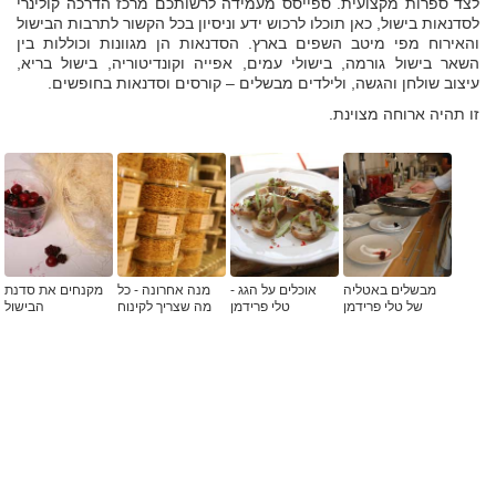
לצד ספרות מקצועית. ספייסס מעמידה לרשותכם מרכז הדרכה קולינרי
לסדנאות בישול, כאן תוכלו לרכוש ידע וניסיון בכל הקשור לתרבות הבישול
והאירוח מפי מיטב השפים בארץ. הסדנאות הן מגוונות וכוללות בין
השאר בישול גורמה, בישולי עמים, אפייה וקונדיטוריה, בישול בריא,
עיצוב שולחן והגשה, ולילדים מבשלים – קורסים וסדנאות בחופשים.
זו תהיה ארוחה מצוינת.
מבשלים באטליה
אוכלים על הגג -
מנה אחרונה - כל
מקנחים את סדנת
של טלי פרידמן
טלי פרידמן
מה שצריך לקינוח
הבישול