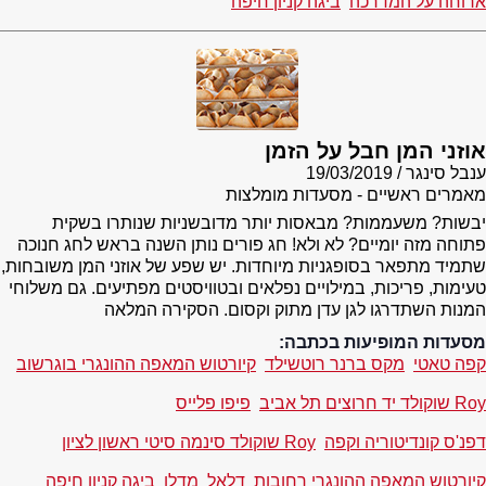
ארוחה על המדרכה
ביגה קניון חיפה
אוזני המן חבל על הזמן
ענבל סינגר
19/03/2019
מאמרים ראשיים - מסעדות מומלצות
יבשות? משעממות? מבאסות יותר מדובשניות שנותרו בשקית
פתוחה מזה יומיים? לא ולא! חג פורים נותן השנה בראש לחג חנוכה
שתמיד מתפאר בסופגניות מיוחדות. יש שפע של אוזני המן משובחות,
טעימות, פריכות, במילויים נפלאים ובטוויסטים מפתיעים. גם משלוחי
המנות השתדרגו לגן עדן מתוק וקסום. הסקירה המלאה
מסעדות המופיעות בכתבה:
קפה טאטי
מקס ברנר רוטשילד
קיורטוש המאפה ההונגרי בוגרשוב
Roy שוקולד יד חרוצים תל אביב
פיפו פלייס
דפנ'ס קונדיטוריה וקפה
Roy שוקולד סינמה סיטי ראשון לציון
קיורטוש המאפה ההונגרי רחובות
דלאל
מדלן
ביגה קניון חיפה