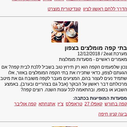
הדרך ללחם ראשון לציון
קונדיטורית מוצרט
בתי קפה מומלצים בצפון
מערכת 2eat
12/12/2018
מאמרים ראשיים - מסעדות מומלצות
נכון שלפעמים הקפה הוא רק תירוץ טוב בשביל ללכת לבית קפה? אם
הגעתם לצפון, כדאי שתכירו את בתי הקפה המומלצים באזור, אלו
שתמיד נעים לעצור בהם, המציעים מעבר לקפה משובח גם את מיטב
מרכולתם דבר ראשון על הבוקר (אבל גם בצהריים ובערב), באמצע
השבוע או בסופו, ובהתאמה לכל עונות השנה. רוצים קפה?
מסעדות המופיעות בכתבה:
קפה בחורש
קאפלו 27
טראפלס
צ'יז
אתנחתא
קפה אוליבר
ביגה קניון חיפה