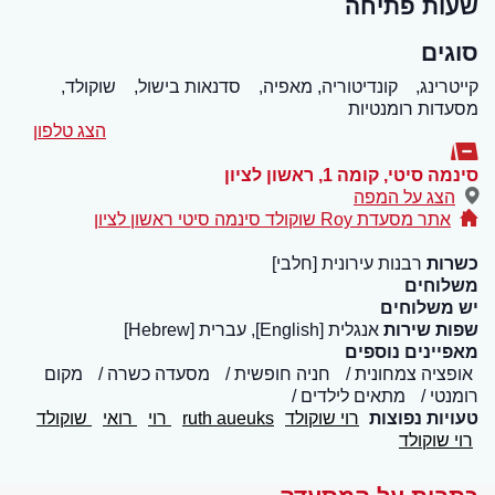
שעות פתיחה
סוגים
קייטרינג,
קונדיטוריה, מאפיה,
סדנאות בישול,
שוקולד,
מסעדות רומנטיות
הצג טלפון
סינמה סיטי, קומה 1
,
ראשון לציון
הצג על המפה
אתר מסעדת Roy שוקולד סינמה סיטי ראשון לציון
כשרות
רבנות עירונית [חלבי]
משלוחים
יש משלוחים
שפות שירות
אנגלית [English], עברית [Hebrew]
מאפיינים נוספים
אופציה צמחונית
חניה חופשית
מסעדה כשרה
מקום
רומנטי
מתאים לילדים
טעויות נפוצות
רוי שוקולד
ruth aueuks
רוי
רואי
שוקולד
רוי שוקולד