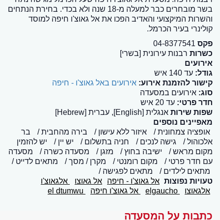
בשר מובחרים כבר למעלה מ-18 שנה ולא בכדי. בחירת הנתחים
והשרות המיקצועי והאדיב הפכו את אל גאוצ'ו חיפה למוסד
קולינרי בעיר הכרמל.
פקס
04-8377541
כשרות
רבנות עירונית [בשרי]
אירועים
גודל:
עד 140 איש
קישור להזמנת אירוע:
אירועים באל גאוצ'ו - חיפה
סוג:
אירועים במסעדה
חדר פרטי:
עד 20 איש
שפות שירות
אנגלית [English], עברית [Hebrew]
מאפיינים נוספים
אופציה צמחונית
איזור ללא עישון
בירה מהחבית
בר
אלכוהול
גישה לנכים
חניה בתשלום
יש יין
יש להזמין
מקום מראש
ישיבה בחוץ
מזגן
מסעדה כשרה
מסעדה
עם חדר פרטי
מקום רומנטי
מקרן / מסך
מתאים לדייט
מתאים לילדים
מתאים לפגישה
טעויות נפוצות
אל גאוצ'ו - חיפה
אל גאוצו
אלגאוצ'ו
אלגאוצו
elgaucho
אל גאוצ'ו חיפה
el dtumwu
כתבות על המסעדה