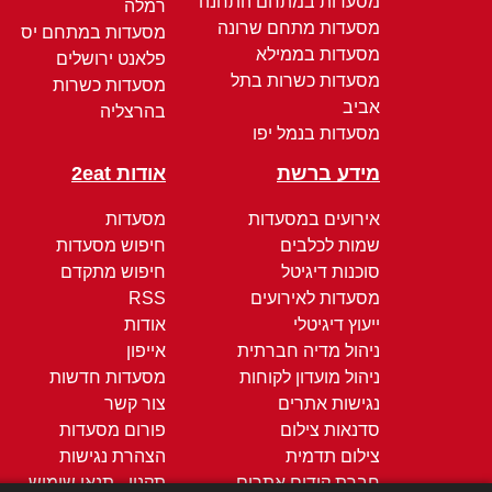
מסעדות במתחם התחנה
רמלה
מסעדות מתחם שרונה
מסעדות במתחם יס
מסעדות בממילא
פלאנט ירושלים
מסעדות כשרות בתל
מסעדות כשרות
אביב
בהרצליה
מסעדות בנמל יפו
מידע ברשת
אודות 2eat
אירועים במסעדות
מסעדות
שמות לכלבים
חיפוש מסעדות
סוכנות דיגיטל
חיפוש מתקדם
מסעדות לאירועים
RSS
ייעוץ דיגיטלי
אודות
ניהול מדיה חברתית
אייפון
ניהול מועדון לקוחות
מסעדות חדשות
נגישות אתרים
צור קשר
סדנאות צילום
פורום מסעדות
צילום תדמית
הצהרת נגישות
חברת קידום אתרים
תקנון - תנאי שימוש