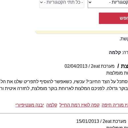
שת.
דה:
קלמה
צת
מערכת 2eat
02/04/2013
ת מומלצות
תכל על הצד החיובי? עכשיו, כשאפשר להוסיף לתפריט שלנו את הל
וקר גדולה. לפניכם המלצות לארוחת בוקר מומלצת, לחזרה איטית ור
ז מוריה חיפה
קפה לואיז רמת החייל
קלמה
יבנה מונטיפיורי
מערכת 2eat
15/01/2013