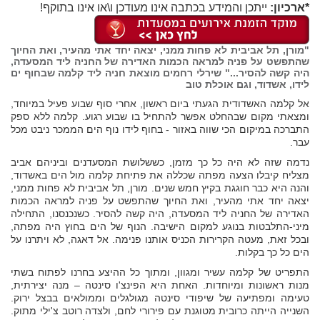
*ארכיון:
ייתכן והמידע בכתבה אינו מעודכן ו\או אינו בתוקף!
"מורן, תל אביבית לא פחות ממני, יצאה יחד אתי מהעיר, ואת החיוך
שהתפשט על פניה למראה הכמות האדירה של החניה ליד המסעדה,
היה קשה להסיר..." שירלי רחמים מוצאת חניה ליד קלמה שבחוף ים
לידו, אשדוד, וגם אוכלת טוב
אל קלמה האשדודית הגעתי ביום ראשון, אחרי סוף שבוע פעיל במיוחד,
ומצאתי מקום שבהחלט אפשר להתחיל בו שבוע רגוע. קלמה ללא ספק
התברכה במיקום הכי שווה באזור - בחוף לידו נוף הים הממכר ניבט מכל
עבר.
נדמה שזה לא היה כל כך מזמן, כששלושת המסעדנים וביניהם אביב
מצליח קיבלו הצעה מפתה שכללה את פתיחת קלמה מול הים באשדוד,
והנה היא כבר חוגגת בקיץ חמש שנים. מורן, תל אביבית לא פחות ממני,
יצאה יחד אתי מהעיר, ואת החיוך שהתפשט על פניה למראה הכמות
האדירה של החניה ליד המסעדה, היה קשה להסיר. כשנכנסנו, התחילה
מיני-התלבטות בנוגע למקום הישיבה. הנוף של הים בחוץ היה מפתה,
ובכל זאת, מעטה הקרירות הכניס אותנו פנימה. אל דאגה, לא ויתרנו על
הים כל כך בקלות.
התפריט של קלמה עשיר ומגוון, ומתוך כל ההיצע בחרנו לפתוח בשתי
מנות ראשונות ומיוחדות. האחת היא הפינצ'ו סינטה – מנה יצירתית,
טעימה ומפתיעה של שיפודי סינטה מגולגלים וממולאים בבצל ירוק.
השנייה הייתה כרובית מטוגנת עם פירורי לחם, ולצדה רוטב צ'ילי מתוק.