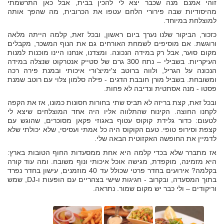
זוהי אמנם מנה שכבר יצא לי להכין בבית, אבל כאן התרשמתי
מהיסודיות שבה פירורי הלחם עטפו את הכרובית, מה שהפך אותה
למוצלחת במיוחד.
כזכור, הביקור שלנו נערך ביום ראשון, ובכל זאת, קלמה הייתה מלאה
ורוגשת. אם מוסיפים לשמחת האורחים גם את הנוף המשכר, מקבלים
מקום סוער, אבל רק במידה הנכונה. ומצדנו, אנחנו היינו מוכנות למנות
העיקריות. בשבילי – נתח 300 גרם של סטייק אנטרקוט שנצלה במידה
הנכונה על הגריל, ולווה ברוטב צ'ימיצ'ורי איכותי ובמנת פירה רכה
ומשובחת. בשביל מורן חובבת הדגים - פילה סלמון צלוי עם רוטב שמנת
פסטו - מנה אסתטית ונדיבה לא פחות.
ובכל זאת, קצת בריזה לא תביס שתי בחורות חסונות כמונו, אז את הקפה
לקחנו החוצה. הקינוח שהתלווה אליו היה אחד המוצלחים שיצא לי
לטעום: כדור גלידת קוקוס עטוף באגוזי פקאן מסוכרים, שהוגש עם
קצפת וסירופ טופי. טעם הקוקוס היה כל אמתי ועסיסי, שלא יכולתי שלא
לדמיין את החופשה האקזוטית הבאה שלי.
אז מתברר שלא בכדי קלמה היא אחת ממסעדות החוף הטובות בארץ:
היא מזמינה, מוקפדת, מגישה אוכל איכותי ונוף משובח. ומה עוד קורה
בקלמה? אירועים בחדר פרטי שכולל עד 40 מוזמנים, עישון בחדר נפרד
בתוך המסעדה, ובקרוב - חגיגות שישי בצהריים עם הופעות ו-DJ, שמש
וריקודים – ולי כבר יש מקום שמור. נתראה.