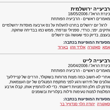
רביעייה ירושלמית
כינרת הראל
18/05/2006
מאמרים ראשיים - הרביעיה הפותחת
לרגל יום ירושלים בחרנו להעלות על נס ארבעה מוסדות ירושלמיים
ותיקים, יפני, כורדי, ספניולי וצרפתי, ממש כמו בבדיחה שחוקה.
בעצם, בדיוק כפי שעושה גם ירושלים
מסעדות המופיעות בכתבה:
אמא
סאקורה
אלדד וזהו
בארוד
רביעייה לייט
כינרת הראל
20/04/2006
מאמרים ראשיים - הרביעיה הפותחת
אחרי לא-חשוב-כמה מצות מרוחות בשוקולד, הררים של קניידלעך
וגלונים של תירוש ורגע לפני מתקפת המנגלים של יום העצמאות,
נזדמן לנו חלון הזדמנויות דיאטתי. כדי לא להחמיץ אותו, קבלו ארבע
המלצות למנות טעימות ודלות בקלוריות ובשומנים
מסעדות המופיעות בכתבה:
סאקורה
יהודה הלוי סנדוויץ' בר