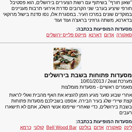
"שאון חורף" בשיתוף עם רשות הצעירים בירושלים, הוא פסטיבל
חורפי שיציע בערבי שני הקרובים סדרת אירועי תרבות מעניינים
במוקדים שונים במרכז העיר. במסגרת אלו, נסו סדנת בישול מרוקאי
בדארנא, משתה גרוזיני בראצ'ה ועוד ועוד
מסעדות המופיעות בכתבה:
סאקורה
אדום
דארנא
מייקס פלייס ירושלים
מסעדות פתוחות בשבת בירושלים
מערכת 2eat
10/01/2013
מאמרים ראשיים - מסעדות מומלצות
אחרי שבוע סוער מגיע הזמן להוציא את האף מהבית ואולי לראות
קצת שיירי שלג בעיר הבירה. אספנו בשבילכם מסעדות פתוחות
בשבת בירושלים, כדי שאחרי שיימסו אנשי השלג, אתם לא תישארו
רעבים
מסעדות המופיעות בכתבה:
לינק
סאקורה
אדום
בולינט
Bell Wood Bar
קולוני
כרמא