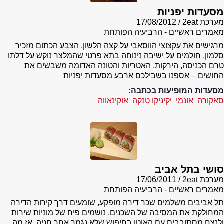
מסעדות יפניות
מערכת 2eat
17/08/2012
מאמרים ראשיים - הרביעיה הפותחת
מרגישים את עקצוצי הווסאבי על קצה הלשון, הצבע הכתום מזכיר
סלמון, חולמים על ישיבה נינוחה בתא פרטי שהמלצר נוקש על דלתו
טרם הכניסה, הירקות, האטריות והטונה האדומה משבשים את
החושים – אספנו בשבילכם ארבע מסעדות יפניות
מסעדות המופיעות בכתבה:
סאקורה
אונמי
יקיניקו טנקה
אוקינאווה
סושי בתל אביב
מערכת 2eat
17/06/2011
מאמרים ראשיים - הרביעיה הפותחת
תל אביבים משלמים שכר דירה מופקע, שומעים דרך קירות הדירה
המחולקת את המסיבה של השכנים, נושמים פיח של מוניות שירות
ולנצח מסתובבים עם האוטו בחיפוש שלא נגמר אחר חניה. אז מה