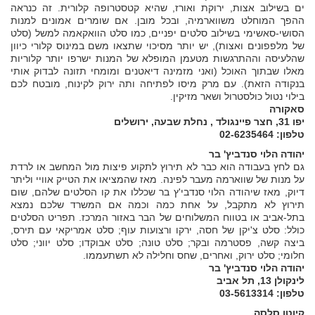
ים בשילוב אצות, ירוקת ואורז, שהיא קטסטרופה קלורית. זה כנראה
ההפך המוחלט משווארמיה, ובכל מובן. אם שומרים אמונים למנות
הסושי-סאשימי בשילוב סלטים יפניים, כמו סלט הוואקאמה למשל (סלט
של מלפפונים ואצות), יש יותר מסיכוי שתצאו משם במינוס קלורי כיוון
שהלעיסה וההתרגשות מטעמן המופלא של המנות ישרפו יותר קלוריות
מאלו שבתוך האוכל (ואני מזמינה דיאטנים ומומחי תזונה לבדוק אותי
בנקודה הזאת). עם מרק מיסו לפתיחה ותה ירוק לקינוח, מובטח לכם
בילוי נטול כולסטרול ושאר מזיקין.
סאקורה
יפו 31, חצר פיינגולד , נחלת שבעה, ירושלים
טלפון: 02-6235464
יהודה הלוי סנדביץ' בר
גם לחץ בעבודה הוא כבר לא תירוץ לתקוע פיצות מול המחשב או לרדת
על מנות של שווארמה מעבר לפינה. מאז שהמציאו את הטייק אוויי וליתר
דיוק, מאז שיהודה הלוי סנדבי'ץ בר שכללו את קו הסלטים שלהם, שום
תירוץ לא מתקבל, על אחת כמה וכמה אם המשרד שלכם נמצא
בתל-אביב או בטווח המשלוחים של הבר באזור המרכז. תפריט הסלטים
כולל: סלט צ'יקן של חסה, ירקו ורצועות עוף; סלט אמריקאי עם תירס,
ביצה קשה, פסטרמה ובקר; סלט טונה; סלט אבוקדו; סלט יווני; סלט
חלומי; סלט ירוק, ואחרים, שחס וחלילה לא תשתעממו.
יהודה הלוי סנדביץ' בר
לינקולן 13, תל אביב
טלפון: 03-5613314
קיוטו סלסה