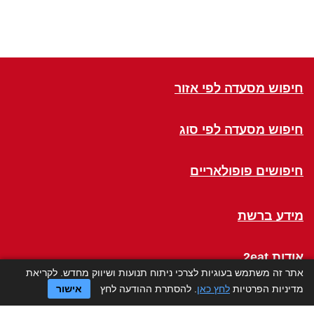
חיפוש מסעדה לפי אזור
חיפוש מסעדה לפי סוג
חיפושים פופולאריים
מידע ברשת
אודות 2eat
אתר זה משתמש בעוגיות לצרכי ניתוח תנועות ושיווק מחדש. לקריאת
מדיניות הפרטיות
לחץ כאן
. להסתרת ההודעה לחץ
אישור
Click a Table