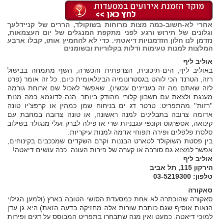
אחרי לא-חשוב-כמה מצות מרוחות בשוקולד, הררים של קניידלעך
וגלונים של תירוש ורגע לפני מתקפת המנגלים של יום העצמאות,
נזדמן לנו חלון הזדמנויות דיאטתי. כדי לא להחמיץ אותו, קבלו ארבע
המלצות למנות טעימות ודלות בקלוריות ובשומנים
אוליב ליף
באוליב ליף, הים-תיכונית, הצרפתית והכשרה, השף מתמחה בבישול
רזה, הטרנד הכי לוהט בגסטרונומיה הבינלאומית כיום. כל זה אומר (פרט
לזה שאתם מה זה בעניינים עכשיו), שאפשר לאכול שם ארוחת גורמה
מענגת ולצאת עם חשבון קלורי מהודק ביותר. הנה לדוגמא כמה מנות
''רזות'' מהתפריט: טרטר דג ים בניחוח שמן כמהין או קרפצ'יו טונה
אדומה צרובה בתבלינים למנה ראשונה, או טונה צרובה במחבת עם
קינואה, אספרגוס וקונפי עגבניות שרי או פילה לברק ועלי מנגולד בשילוב
סלסת פלפלים ופירה תפוחי אדמה למנות עיקריות.
בין פסטת השוקולד לטארט הבננות וקרם השקדים שמככבים בקינוחים,
אפשר למצוא גם סורבה או קערה של פירות העונה. ככה עושים דיאטה!
אוליב ליף
הירקון 115, תל אביב
טלפון: 03-5219300
סאקורה
סאקורה שהוכתרה לא אחת כמסעדת הסושי הטובה בארץ (ולמען הגילוי
הנאות אוסיף שגם כותבת שורות אלה מחזיקה בדעה הזאת) היא גן עדן
למוכי דיאטה. כמעט ואין מנה שתבחרו בתפריט המבוסס על דגים ופירות