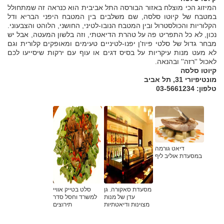
המיזוג הכי מוצלח באזור הבורסה התל אביבית הוא כנראה זה שמתחולל
במטבח של קיוטו סלסה, שם משלבים בין המטבח היפני הבריא ודל
הקלוריות והכולסטרול ובין המטבח הנובו-לטיני, החושני, הלוהט והצבעוני.
נכון, לא כל התפריט פה על טהרת הדיאטתי, וזה בלשון המעטה, אבל יש
מבחר גדול של סלטי פיוז'ן יפנו-לטיניים טעימים ומאופקים קלורית וגם
לא מעט מנות עיקריות על בסיס דגים או עוף עם ירקות שיסייעו לכם
לאכול ''רזה'' ובהנאה.
קיוטו סלסה
מונטיפיורי 31, תל אביב
טלפון: 03-5661234
דיאט גורמה
במסעדת אוליב ליף
מסעדת סאקורה. גן
סלט בטייק אוויי
עדן של מנות
למשרד וחסל סדר
מצוינות ודיאטתיות
תירוצים