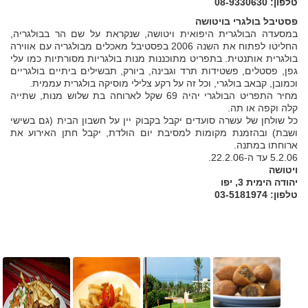
טלפון: 08-9330630
פסטיבל בולגרי בויטושה
במסעדה הבולגרית היפואית ויטושה, שנקראת על שם הר בבולגריה,
החליטו לפתוח את השנה 2006 בפסטיבל מאכלים מבולגריה עם אווירה
בולגרית אותנטית. בתפריט מתוכננות מנות בולגריות מסורתיות כמו עלי
גפן, פסטלים, פשטידות תרד וגבינה, ביורק, תבשילים ביתיים בולגריים
וכמובן, קבאב בולגרי, וכל זה על רקע צלילי מוסיקה בולגרית עממית.
מחיר התפריט הבולגרי יהיה 69 שקל לארוחה בת שלוש מנות, שתייה
קלה וקפה או תה.
כל שולחן של עשרה סועדים יקבל בקבוק יין על חשבון הבית (גם בשישי
ושבת) ובהזמנת מקומות למסיבת יום הולדת, יקבל חתן האירוע את
ארוחתו במתנה.
5.2.06 עד ה-22.2.06.
ויטושה
יהודה הימית 3, יפו
טלפון: 03-5181974