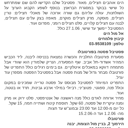
הים אוהבים חצילים, מאוד. פסטיבל שלם הקדישו להם שם שמתרחש
כל שישי בבוקר במסגרת הבראנץ. בנוסף לשפע הקבוע הערוך על
השולחנות, עולה עליהם גם שורה ארוכה של מאכלי חצילים: טרין
חצילים, מוסקה, מרק חצילים מוקרם, מאפה בצק עלים עם חצילים,
לבנה עם חצילים קלויים, סלט חצילים רומני, מפרום ועוד.
הפסטיבל יימשך עד שישי, 27.1.06 כולל.
אל מול הים
קיבוץ פלמחים
טלפון: 03-9538109
פסטיבל פסטה בפורטובלו
מסעדת פורטובלו החלבית והכשרה נמצאת בכניסה ליבנה, ליד הכביש
המהיר אשדוד-תל אביב. שף המסעדה, הנריק שלמודין הוא שוודי אבל
מתמחה דווקא במאכלים איטלקיים. גם בימים רגילים כולל התפריט של
פורטובלו מבחר גדול של מנות פסטה אבל בפסטיבל הפסטה מספרן עוד
יגדל.
התפריט המיוחד לפסטיבל מבוסס על פסטה טרייה שמכינים במקום
וכולל פנה, ספגטי, פטוצ'יני, רביולי במילוי ארבע גבינות, תרד או בטטה,
ועוד.
מחיר ארוחה לאדם כולל מנה ראשונה של אנטיפסטי, סלט ירוק או מרק
ומנה עיקרית של פסטה, 60 שקל. תוספת קינוח ושתייה חמה, 15 שקל.
כל יום מ-12:00 ועד 23:00 ובמוצ''ש עד חצות.
מה- 1.2.06 ועד ה-15.2.06
פורטובלו
הירמוך 2, בניין מול הצומת, יבנה