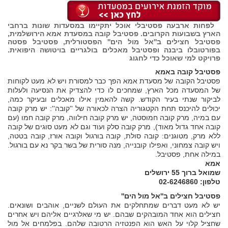
לפחות ארבעה פסטיבלי אוכל יתקיימו במסעדות שונות ברחבי
הארץ בשבועות הקרובים. פסטיבל קובה במסעדת אמא הירושלמית,
פסטיבל חצילים ב''אל מול הים'' הפסטורלית, פסטיבל פסטה
בפורטובלו ביבנה ופסטיבל מאכלים בולגריים בויטושה היפואית.
פרויקט למי שאוכל כדי לחגוג
פסטיבל קובה באמא
פסטיבל הקובה של מסעדת אמא הפך כבר למסורת ויש לא מעט לקוחות
של המסעדה מכל הארץ, שמחכים לו כדי להצדיק את הנסיעה ולעלות
לביקור שנתי בעיר הקודש. קשה להאמין אילו מאכלים ובעיקר כמה,
יכולים להיכנס תחת הקטגוריה הצרה לכאורה של ''קובה'': יש מרק קובה
עם במיה, מרק קובה חמוסטה, יש מרק קובה חילווה, מרק קובה חמו (עם
קובה אחד גדול מאוד), מרק קובה סלק ועוד וגם לא מעט סוגים של קובה
ללא מרק, מטוגנים: קובה סולת, קובה בורגול וקובה אורז, קובה בטטה,
ויש קובה צמחוני, ואפילו קובנייה, מנה סורית של בשר בקר נא עם בורגול.
במילה אחת, פסטיבל.
אמא
שמואל ברוך 55 ירושלים
טלפון: 02-6246860
פסטיבל חצילים ב''אל מול הים''
יש לא מעט דברים שמתחלקים את העולם לשניים, אוהבים ושונאים.
חצילים הוא אחד המובהקים שבהם. יש מי שאלרגיים אליהם ויש אחרים
שחציל קלוי על האש הוא הפנטזיה הרטובה שלהם. בפלמחים אל מול