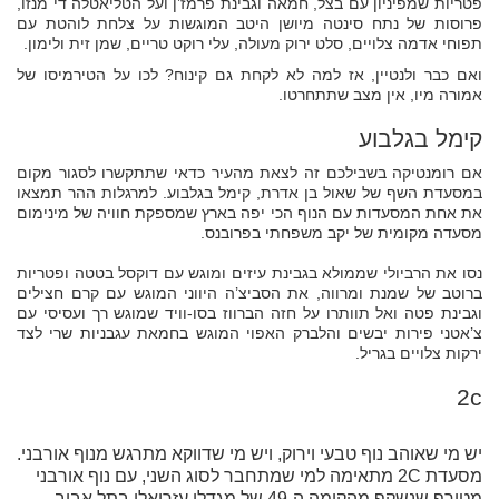
פטריות שמפיניון עם בצל, חמאה וגבינת פרמז’ן ועל הטליאטלה די מנזו,
פרוסות של נתח סינטה מיושן היטב המוגשות על צלחת לוהטת עם
תפוחי אדמה צלויים, סלט ירוק מעולה, עלי רוקט טריים, שמן זית ולימון.
ואם כבר ולנטיין, אז למה לא לקחת גם קינוח? לכו על הטירמיסו של
אמורה מיו, אין מצב שתתחרטו.
קימל בגלבוע
אם רומנטיקה בשבילכם זה לצאת מהעיר כדאי שתתקשרו לסגור מקום
במסעדת השף של שאול בן אדרת, קימל בגלבוע. למרגלות ההר תמצאו
את אחת המסעדות עם הנוף הכי יפה בארץ שמספקת חוויה של מינימום
מסעדה מקומית של יקב משפחתי בפרובנס.
נסו את הרביולי שממולא בגבינת עיזים ומוגש עם דוקסל בטטה ופטריות
ברוטב של שמנת ומרווה, את הסביצ’ה היווני המוגש עם קרם חצילים
וגבינת פטה ואל תוותרו על חזה הברווז בסו-וויד שמוגש רך ועסיסי עם
צ’אטני פירות יבשים והלברק האפוי המוגש בחמאת עגבניות שרי לצד
ירקות צלויים בגריל.
2c
יש מי שאוהב נוף טבעי וירוק, ויש מי שדווקא מתרגש מנוף אורבני.
מסעדת 2C מתאימה למי שמתחבר לסוג השני, עם נוף אורבני
מטורף שנשקף מהקומה ה-49 של מגדלי עזריאלי בתל אביב.