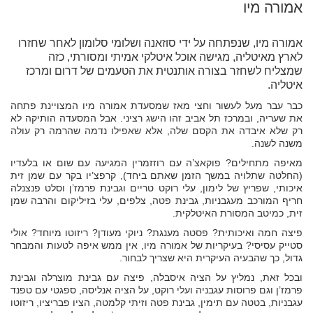
אמורה מיו
אמורה מיו, שנפתחה על ידי סוזאנה ושלומי סלומון לאחר שחזרו
לארץ מאיטליה, מגישה אוכל איטלקי אמיתי ומסורתי, כזה
שמצליח לשחזר בצורה אותנטית את הטעמים של דרום ומרכז
איטליה.
כבר עבר מעל לעשור וחצי מאז שמסעדת אמורה מיו המצויינת פתחה
את שעריה, ובמרכז תל אביב זהו הישג רציני. אבל המסעדה הותיקה לא
רק שלא איבדה את הקסם שלה, אלא שאפילו נדמה שהרמה רק עולה
משנה לשנה.
מאיפה מתחילים? פוקאצ’ה עם רוזזמרין המגיעה עם שום או בלעדיו
(החלטה שתלויה במשך הזמן שאתם ביחד), קרפצ’יו בקר עם שמן זית
איכותי, שפריץ של לימון, עלי רוקט טריים וגבינת פרמז’ן וסלט פנצנלה
חריף המורכב מעגבניות, גבינת פטה, צלפים, עלי בזיליקום והרבה שמן
זית, כמיטב המסורת האיטלקית.
פיצה חמה ואיכותית? פסטה מענגת? ניוקי מעודן? ריזוטו מיוחד? אולי
סטייק עסיסי? בעיקריות של אמורה מיו, אין ממש איפה לטעות והמבחר
גדול, כך שהבעיה העיקרית היא שצריך לבחור.
ובכל זאת, נמליץ על הציה איסבלה, פיצה עם גבינת מוצרלה וגבינת
פרמז’ן וגם פרוסות עגבניה ועלי רוקט, על הציה אנליסה, ספגטי עם טפנד
עגבניות, בטטה עם תימין, גבינת פטה וזיתי קלמטה, הציו פבריציו, ריזוטו