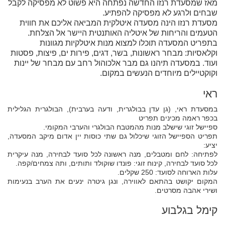
מאז שמסעדת רנזו החדשה נפתחה היא פשוט לא מפסיקה לקבל
שבחים ולרגע לא מפסיקה להפתיע.
מסעדת רנזו הינה מסעדה איטלקית המביאה אליכם את חווית
הטעמים והריחות של איטליה האותנטית היישר אל הצלחת.
בתפריט המסעדה תוכלו למצוא מנות איטלקיות מגוונות
וקלאסיות: מבחר ראשונות, בשר, דגים, פירות ים, פיצות, פסטות
ועוד. במסעדה תיהנו גם מבר אלכוהול רחב עם מבחר של יינות
וקוקטיילים מיוחדים הנעשים במקום.
ראי
במסעדת ראי, (גן עדן בבולגרית, ודעה בערבית), הבולגרית הגלילית
בכפר ראמה מכינים תפריט
ספיישל זוגי שישלב מנות מהמטבח הבולגרי והערבי המקומי.
תפריט הספיישל הזוגי שיכלול גם שתי כוסות יין אדום מיקב המסעדה,
יציע:
לפתיחה: לחם ומטבלים, מנה ראשונה לכל סועד לבחירה, מנה עיקרית
לכל סועד לבחירה, קינוח זוגי: פונדו שוקולד ותותים, ותה צמחים/קפה.
עלות הארוחה לסועד: 250 שקלים.
המקום יקושט בהתאם לאווירה, ונגן גיטרה ינעים את הערב בנעימות
ושירי אהבה מסרטים.
קימל בגלבוע