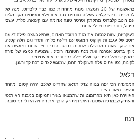
בראשונות של 2C תמצאו מנות מיוחדות כמו כבד קלבדוס, מנה של
לחמניית בריוש קלויה שעליה מונחים כבד אווז צלוי ותפוחים מקורמלים
עם רוטב קלבדוס מתקתק וטרטר טונה אדומה עם קינואה, סלרי, עשבי
תיבול, רוטב פונזו וצ’ילי אדום.
בעיקריות, שווה לנסות את מנת המוסר האדום, שהיא בעצם פילה דג עם
רוטב של עגבניות וקוקוס המוגש עם דלעת צלויה ותרד וגם חלה קטנה,
את שוק האווז המבושלת ארוכות ברוטב הדרים ויין אדום ומוגשת עם
ניוקי ברוטב אמרנה ואת מנת הטורנדו רוסיני, שמגיעה כמצע של פירה
כמהין שבושל בציר בקר ועליו פילה בקר וכבד אווז עסיסיים.
לקינוח, נסו את סופלה השוקולד החם, שמוגש לצד סורבה קר ורענן.
דלאל
המסעדה הכי יפה בנווה צדק תדאג שהדייט שלכם יהיה קסום, מיוחד
ובעיקר מאוד טעים.
האווירה כאן היא מהרומנטיות שתמצאו בעיר והמיקום במבנה האותנטי
והעתיק שבמרכז השכונה היוקרתית רק הופך את החוויה הזו ליותר טובה.
רנזו