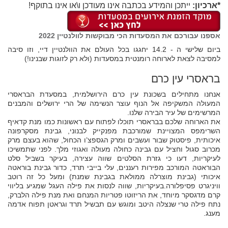
*ארכיון:
ייתכן והמידע בכתבה אינו מעודכן ו\או אינו בתוקף!
אספנו עבורכם את המסעדות הכי מבוקשות לוולנטיין 2022
ביום שלישי ה - 14.2 יחגגו בכל העולם את הוולנטיין דיי, וזו סיבה
למסיבה לצאת לארוחה רומנטית במסעדות (ולא רק לזוגות שבנינו!)
בראסרי עין כרם
אנחנו מתחילים בשכונת עין כרם הירושלמית, במסעדת הבראסרי
המעולה המשקיפה אל הנוף עוצר הנשימה של הרי ירושלים והמבנים
המרשימים של עיר הבירה שלנו.
את הארוחה שלכם בבראסרי תוכלו לפתוח עם ראשונות כמו מנת קדאיף
השרימפס המצויינת שמורכבת מפנקייק לבנוני, גבינת מסקרפונה
איכותית, פיסטוק שבור ועשבים ומרק הגספצ’ו הכחול, שהוא בעצם מרק
מכרוב סגול וחציל עם גבינה כחולה מעולה ואגוזי מלך. לפני שתמשיכו
לעיקריות, דעו כי גזרת הסלטים שווה עצירה, בעיקר בשביל סלט
הבוראטה המורכב מפירות רעננים, עלי בייבי תרד, כדור גבינת בוראטה
איכותי (גבינת מוצרלה ממולאת בגבינת שמנת) ומעל כל זה רוטב
וויניגרט פסיפלורה.בעיקריות, שווה לנסות את פילה העגל שמגיע בליווי
קרם מדגסקר מיוחד, את הריזוטו פטריות המנחם ואת מנת פילה הלברק,
נתח פילה טרי שנצלה היטב ומוגש עם תבשיל תרד וגראטן תפוח אדמה
מענג.