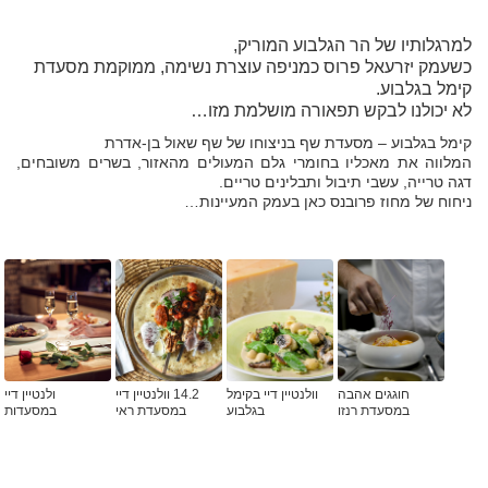
למרגלותיו של הר הגלבוע המוריק,
כשעמק יזרעאל פרוס כמניפה עוצרת נשימה, ממוקמת מסעדת
קימל בגלבוע.
לא יכולנו לבקש תפאורה מושלמת מזו…
קימל בגלבוע – מסעדת שף בניצוחו של שף שאול בן-אדרת
המלווה את מאכליו בחומרי גלם המעולים מהאזור, בשרים משובחים,
דגה טרייה, עשבי תיבול ותבלינים טריים.
ניחוח של מחוז פרובנס כאן בעמק המעיינות…
חוגגים אהבה
וולנטיין דיי בקימל
14.2 וולנטיין דיי
ולנטיין דיי
במסעדת רנזו
בגלבוע
במסעדת ראי
במסעדות