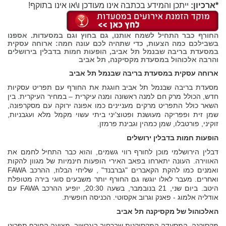
*ארכיון:
ייתכן והמידע בכתבה אינו מעודכן ו\או אינו בתוקף!
החורף כבר התחיל לשמח אותנו, גם בחוץ וגם במסעדות. אספנו
בשבילכם כמה הצעות, כדי שתהיה לכם עונה חמה: ארוחה עסקית
במסעדת בריבה שבנמל תל אביב, הופעות חמות בדבלין בירושלים
והרבה אלכוהול במסעדת מקסיקנה, תל אביב
ארוחה עסקית במסעדת בריבה שבנמל תל אביב
מסעדת בריבה שבנמל תל אביב חוגגת את החורף עם תפריט עסקיות
חדש, הכולל מרק חם למנה ראשונה ומנה עיקרית – במחיר העיקרית. בין
השאר כולל התפריט מרקים מעניינים כמו אפונה ירוקה עם מסקרפונה,
שמן זית ופפריקה מעושנת ופטוצ'יני ביתי עשוי מקמל מלא ועגבניות,
זוקיני, פורטבלו, שמן כמהין וגבינת פרמזן.
הופעות חמות בדבלין ירושלים
דבלין הירושלמי מוכן לחורף רווי גשמים, והוא כבר התחיל לחמם את
האווירה. העונה יתארחו בפאב האירי הופעות חינמיות של מגוון להקות
ואמנים כמו להקת הקאברים "גברבנד" , שליחי הבלוז, ההרכב FAWA
ואחרים. מעבר לאלו יוגשו גם החורף יותר משבעים סוגי בירה מטופלת
היטב. ביום שני, 21 בנובמבר, בשעה 20:30, יופיע ההרכב FAWA עם
אודליה אלמוג - פאנק וגרוב אקסוטי. הכניסה חופשית.
האלכוהול של מקסיקנה תל אביב
מקסיקנה, המסעדה המקסיקנית שברחוב בוגרשוב, מציעה החורף תפריט