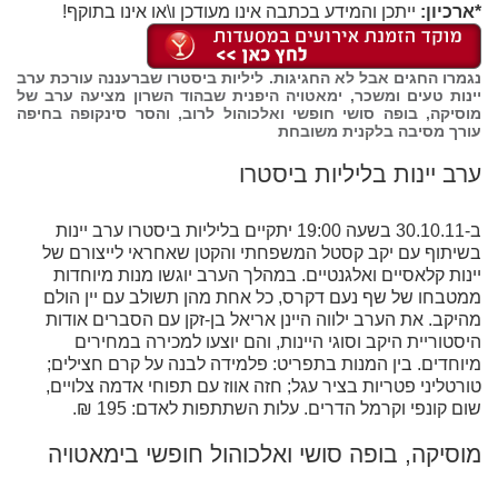
*ארכיון:
ייתכן והמידע בכתבה אינו מעודכן ו\או אינו בתוקף!
נגמרו החגים אבל לא החגיגות. ליליות ביסטרו שברעננה עורכת ערב
יינות טעים ומשכר, ימאטויה היפנית שבהוד השרון מציעה ערב של
מוסיקה, בופה סושי חופשי ואלכוהול לרוב, והסר סינקופה בחיפה
עורך מסיבה בלקנית משובחת
ערב יינות בליליות ביסטרו
ב-30.10.11 בשעה 19:00 יתקיים בליליות ביסטרו ערב יינות
בשיתוף עם יקב קסטל המשפחתי והקטן שאחראי לייצורם של
יינות קלאסיים ואלגנטיים. במהלך הערב יוגשו מנות מיוחדות
ממטבחו של שף נעם דקרס, כל אחת מהן תשולב עם יין הולם
מהיקב. את הערב ילווה היינן אריאל בן-זקן עם הסברים אודות
היסטוריית היקב וסוגי היינות, והם יוצעו למכירה במחירים
מיוחדים. בין המנות בתפריט: פלמידה לבנה על קרם חצילים;
טורטליני פטריות בציר עגל; חזה אווז עם תפוחי אדמה צלויים,
שום קונפי וקרמל הדרים. עלות השתתפות לאדם: 195 ₪.
מוסיקה, בופה סושי ואלכוהול חופשי בימאטויה