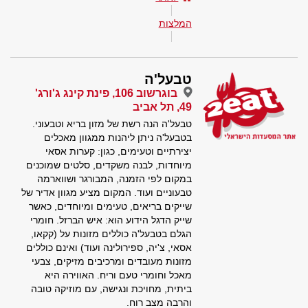
המלצות
טבעל'ה
בוגרשוב 106, פינת קינג ג'ורג'
49, תל אביב
טבעל'ה הנה רשת של מזון בריא וטבעוני.
בטבעל'ה ניתן ליהנות ממגוון מאכלים
יצירתיים וטעימים, כגון: קערות אסאי
מיוחדות, לבנה משקדים, סלטים שמוכנים
במקום לפי הזמנה, המבורגר ושווארמה
טבעוניים ועוד. המקום מציע מגוון אדיר של
שייקים בריאים, טעימים ומיוחדים, כאשר
שייק הדגל הידוע הוא: איש הברזל. חומרי
הגלם בטבעל'ה כוללים מזונות על (קקאו,
אסאי, צ'יה, ספירולינה ועוד) ואינם כוללים
מזונות מעובדים ומרכיבים מזיקים, צבעי
מאכל וחומרי טעם וריח. האווירה היא
ביתית, מחויכת ונגישה, עם מוזיקה טובה
והרבה מצב רוח.