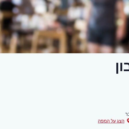
ן
ר
הצג על המפה