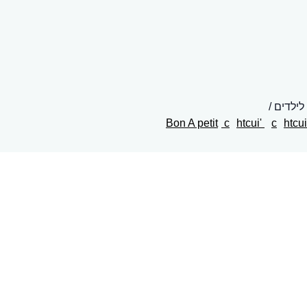
לילדים
c
htcui'
c
htcui