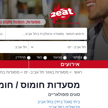
מסעדות, הזמנת מקום ב
צמחוני
טבעוני
כשר
מהדרין
אירועים
ראשי
>
מסעדות באזור תל אביב- יפו
>
מסעדות בתל
מסעדות חומוס / חומ
סוגים פופולאריים
ביתי (אוכל ביתי) בתל אביב
תבשילים בתל אביב