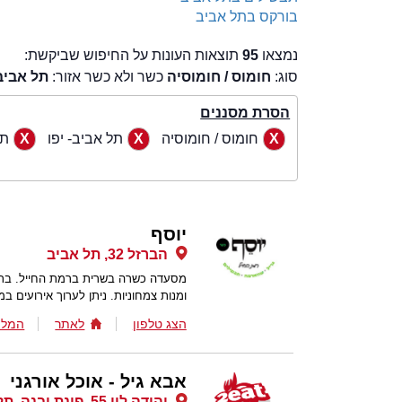
בורקס בתל אביב
נמצאו
95
תוצאות העונות על החיפוש שביקשת:
סוג:
חומוס / חומוסיה
כשר ולא כשר אזור:
תל אביב-
הסרת מסננים
חומוס / חומוסיה
תל אביב- יפו
תל
יוסף
הברזל 32, תל אביב
מסעדה כשרה בשרית ברמת החייל. בתפר
ומנות צמחוניות. ניתן לערוך אירועים במ
הצג טלפון
לאתר
המלצ
אבא גיל - אוכל אורגני
יהודה לוי 55, פינת יבנה, תל אביב