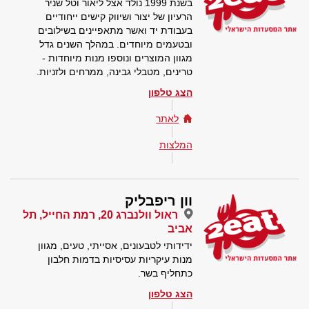
בשנת 1999 נולד אצל ליאור וטל שניר
הרעיון של יצור ושיווק קישים ייחודיים
בעבודת יד ואשר מתאפיינים בשילובים
ובטעמים מיוחדים. במהלך השנים גדל
מגוון המוצרים ונוספו מנות מיוחדות -
טרינים, מטבלי גבינה, ממרחים ולזניות.
הצג טלפון
לאתר
המלצות
וון ריפבליק
ראול וולנברג 20, רמת החייל, תל
אביב
ידידותי לטבעונים, אסייתי, טעים, מגוון
מנות עיקריות עסיסיות בדמות חלבון
כתחליף בשר.
הצג טלפון