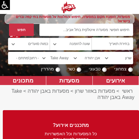
מסעדות, הזמנת מקום במסעדה, חיפוש והמלצות על מסעדות בתי קפה וברים
בישראל
צמחוני
טבעוני
כשר
מהדרין
אירועים
מסעדות
מתכונים
ראשי
>
מסעדות באזור שרון
>
מסעדות באבן יהודה
>
Take
Away באבן יהודה
מתכננים אירוע?
כל המסעדות וכל האפשרויות