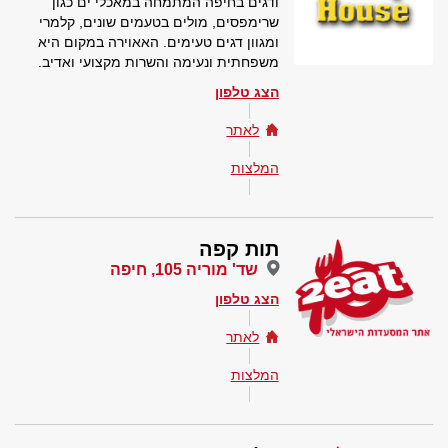
ודגים בחיפה המתמחה במאכלי ים כגון
שרימפסים, מולים בטעמים שונים, קלמרי
ומגוון דגים טעימים. האאוירה במקום היא
משפחתית ונעימה והשרות מקצועי ואדיב.
הצג טלפון
לאתר
המלצות
תות קפה
שד' מוריה 105, חיפה
הצג טלפון
לאתר
המלצות