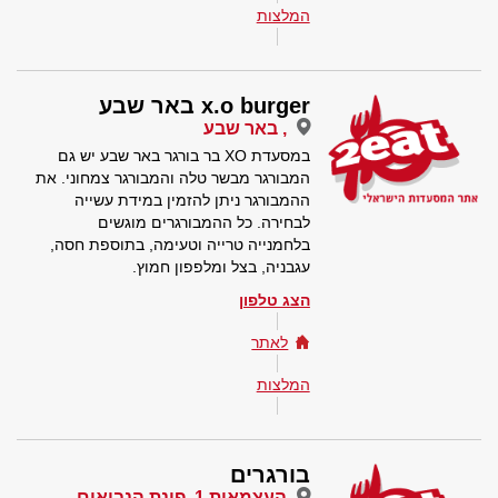
המלצות
x.o burger באר שבע
, באר שבע
במסעדת XO בר בורגר באר שבע יש גם
המבורגר מבשר טלה והמבורגר צמחוני. את
ההמבורגר ניתן להזמין במידת עשייה
לבחירה. כל ההמבורגרים מוגשים
בלחמנייה טרייה וטעימה, בתוספת חסה,
עגבניה, בצל ומלפפון חמוץ.
הצג טלפון
לאתר
המלצות
בורגרים
העצמאות 1, פינת הנביאים,