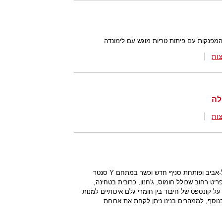
מפנקות עם פיתות טריות מוגש עם לימונדה
ות
ות
רשת מסעדות השוק "כספי" יוצאת מתל-אביב ופותחת סניף חדש וכשר במתחם Y סנטר
יט רחוב שכולל חומוס, ג'חנון, כרובית בטחינה,
קונספט של חיבור בין חומרי גלם איכותיים למנות
נוסף, לממהרים בנינו ניתן לקחת את ארוחת