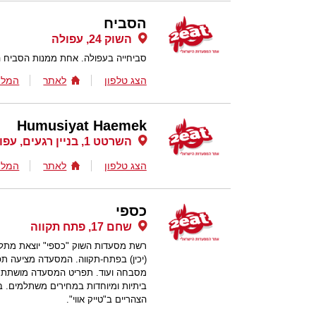
הסביח
השוק 24, עפולה
סביחייה בעפולה. אחת ממנות הסביח ה
הצג טלפון
לאתר
המלצ
Humusiyat Haemek
השרטט 1, בניין רגעים, עפולה
הצג טלפון
לאתר
המלצ
כספי
שחם 17, פתח תקווה
(יכין) בפתח-תקווה. המסעדה מציעה תפר
מסבחה ועוד. תפריט המסעדה מושתת על 
ביתיות ומיוחדות במחירים משתלמים. ב
הצהריים ב"טייק אווי".