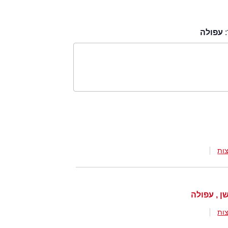
:
עפולה
ות
ות