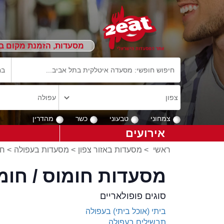
מסעדות, הזמנת מקום ב
צמחוני
טבעוני
כשר
מהדרין
אירועים
ראשי
>
מסעדות באזור צפון
>
מסעדות בעפולה
>
חו
מסעדות חומוס / חומ
סוגים פופולאריים
ביתי (אוכל ביתי) בעפולה
תבשילים בעפולה