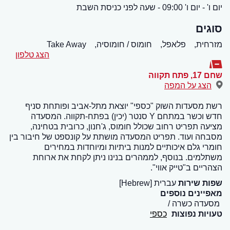
יום ו' - יום ו' 09:00 - שעה לפני כניסת השבת
סוגים
מזרחית,
פלאפל,
חומוס / חומוסיה,
Take Away
הצג טלפון
שחם 17
,
פתח תקווה
הצג על המפה
רשת מסעדות השוק "כספי" יוצאת מתל-אביב ופותחת סניף
חדש וכשר במתחם Y סנטר (יכין) בפתח-תקווה. המסעדה
מציעה תפריט רחוב שכולל חומוס, ג'חנון, כרובית בטחינה,
מסבחה ועוד. תפריט המסעדה מושתת על קונספט של חיבור בין
חומרי גלם איכותיים למנות ביתיות ומיוחדות במחירים
משתלמים. בנוסף, לממהרים בנינו ניתן לקחת את ארוחת
הצהריים ב"טייק אווי".
שפות שירות
עברית [Hebrew]
מאפיינים נוספים
מסעדה כשרה
טעויות נפוצות
כספי