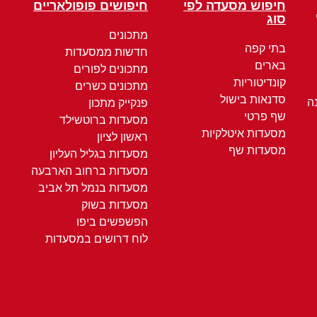
חיפוש מסעדה לפי
חיפושים פופולאריים
סוג
מתכונים
בתי קפה
חדשות ממסעדות
בארים
מתכונים לפורים
קונדיטוריות
מתכונים כשרים
סדנאות בישול
ה
פנקייק מתכון
שף פרטי
מסעדות ברוטשילד
מסעדות איטלקיות
ראשון לציון
מסעדות שף
מסעדות בגליל העליון
מסעדות ברחוב הארבעה
מסעדות בנמל תל אביב
מסעדות בשוק
הפשפשים ביפו
לוח דרושים במסעדות