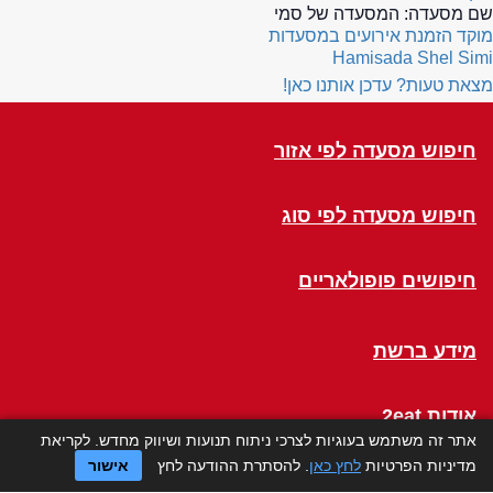
שם מסעדה:
המסעדה של סמי
מוקד הזמנת אירועים במסעדות
Hamisada Shel Simi
מצאת טעות? עדכן אותנו כאן!
חיפוש מסעדה לפי אזור
חיפוש מסעדה לפי סוג
חיפושים פופולאריים
מידע ברשת
אודות 2eat
אתר זה משתמש בעוגיות לצרכי ניתוח תנועות ושיווק מחדש. לקריאת
מדיניות הפרטיות
לחץ כאן
. להסתרת ההודעה לחץ
אישור
Click a Table