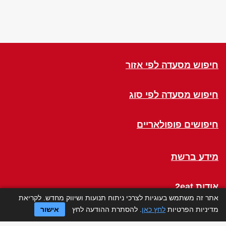
חיפוש מסעדה לפי אזור
חיפוש מסעדה לפי סוג
חיפושים פופולאריים
מידע ברשת
אודות 2eat
אתר זה משתמש בעוגיות לצרכי ניתוח תנועות ושיווק מחדש. לקריאת
מדיניות הפרטיות
לחץ כאן
. להסתרת ההודעה לחץ
אישור
Click a Table