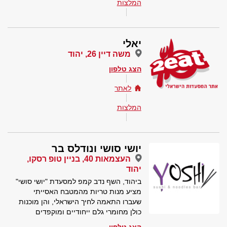
המלצות
יאלי
משה דיין 26, יהוד
הצג טלפון
לאתר
המלצות
יושי סושי ונודלס בר
העצמאות 40, בניין טופ רסקו,
יהוד
ביהוד, השף נדב קמפ למסעדת "יושי סושי"
מציע מנות טריות מהמטבח האסייתי
שעברו התאמה לחיך הישראלי, והן מוכנות
כולן מחומרי גלם ייחודיים ומוקפדים