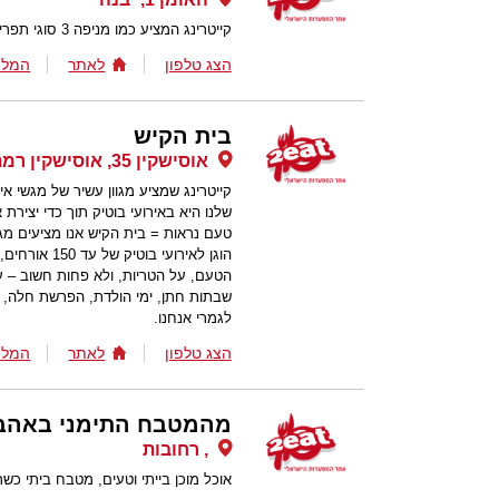
קייטרינג המציע כמו מניפה 3 סוגי תפריט בשרי קלאסי vip
הצג טלפון
לאתר
המלצ
בית הקיש
אוסישקין 35, אוסישקין רמת השרון, רמת השרון
קייטרינג שמציע מגוון עשיר של מגשי א
שלנו היא באירועי בוטיק תוך כדי יצירת
טעם נראות = בית הקיש אנו מציעים מגו
הוגן לאירועי
הטעם, על הטריות, ולא פחות חשוב – על
שבתות חתן, ימי הולדת, הפרשת חלה, א
לגמרי אנחנו.
הצג טלפון
לאתר
המלצ
מהמטבח התימני באהב
, רחובות
אוכל מוכן בייתי וטעים, מטבח ביתי כ