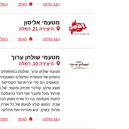
הצג טלפון
לאתר
המלצ
מטעמי אליסון
היצירה 21, רמלה
הצג טלפון
לאתר
המלצ
מטעמי שולחן ערוך
היצירה 10, רמלה
החמים של מסעדת הפועלים האוטנטית 
.המאפים הם פרי יצירתו של הקונדיטו
מוצע שילוב קולינרי מרתק ומקומי, ש
שירותי מעל ומעבר ואף דוגל בהעסקת בע
לחנות מקסימה בה כל אורח מוזמן לבח
שבת. המגוון קולע לטעמו של כל אורח,
ופרות יבשים, קיש פטריות ואף מחלקה 
הצג טלפון
לאתר
קופון