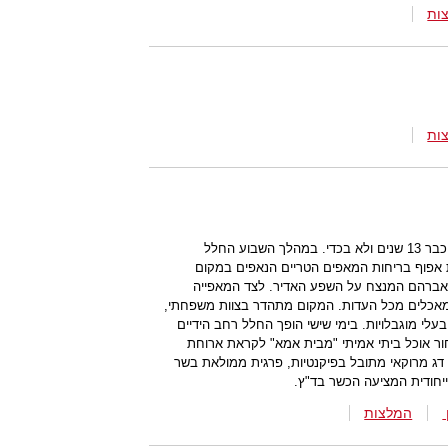
ות
ות
מטעמי שולחן ערוך, שולטת במחוזותינו כבר 13 שנים ולא בכדי. במהלך השבוע החלל
אפוף בריחות המאפים הטריים הנאפים במקום
ר אברהם המנצח על השפע האדיר. לצד המאפייה
ל מאכלים מכל העדות. המקום מתהדר בצוות משפחתי,
לי מוגבלויות. בימי שישי הופך החלל רחב הידיים
ור אוכל ביתי אמיתי "מבית אמא" לקראת ארוחת
 דג מרוקאי מתובל בפיקנטיות, פרגית ממולאת בשר
ייחודית המציעה הכשר בד"ץ.
המלצות