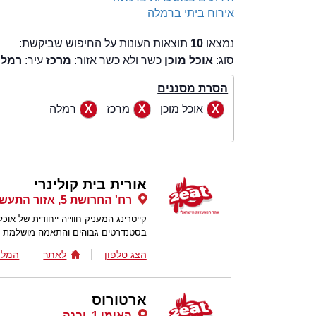
אירוח ביתי ברמלה
נמצאו
10
תוצאות העונות על החיפוש שביקשת:
סוג:
אוכל מוכן
כשר ולא כשר אזור:
מרכז
עיר:
רמלה
הסרת מסננים
אוכל מוכן
מרכז
רמלה
אורית בית קולינרי
רח' החרושת 5, אזור התעשייה רמת השרון, רמת השרון
קייטרינג המעניק חווייה ייחודית של אוכל
בסטנדרטים גבוהים והתאמה מושלמת ל
הצג טלפון
לאתר
המלצ
ארטורוס
האומן 1, יבנה