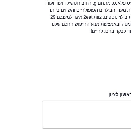
למצוא ברים באזור התעשייה הישן והתוסס, מתחם יס פלאנט, מתחם g, רחוב רוטשילד ועוד ועוד.
מערי הבילויים הפופולריים והשווים ביותר
בארץ וניתן למצוא בעיר מגוון רחב של ברים ומקומות בילוי נוספים. צוות 2eat איגד למענכם 29
למטה ובאמצעות מנוע החיפוש החכם שלנו
ד לבקר בהם. לחיים!
אשון לציון