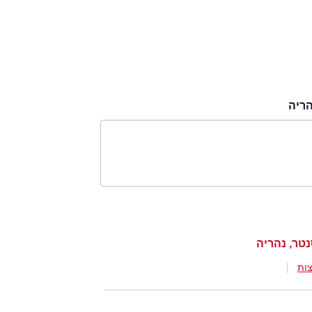
ריה
טר, נהריה
ות