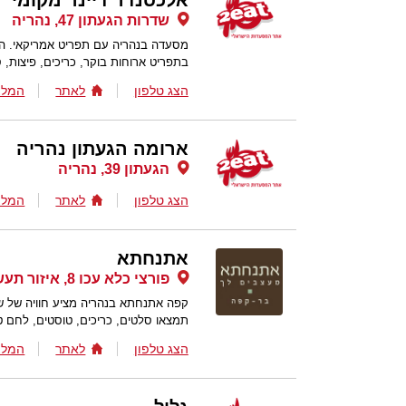
אלכסנדר דיינר מקומי
שדרות הגעתון 47, נהריה
מסעדה בנהריה עם תפריט אמריקאי. הד
בתפריט ארוחות בוקר, כריכים, פיצות, ס
הצג טלפון
לאתר
המלצ
ארומה הגעתון נהריה
הגעתון 39, נהריה
הצג טלפון
לאתר
המלצ
אתנחתא
פורצי כלא עכו 8, איזור תעשייה דרומי נהריה, נהריה
קפה אתנחתא בנהריה מציע חוויה של של
תמצאו סלטים, כריכים, טוסטים, לחם טר
הצג טלפון
לאתר
המלצ