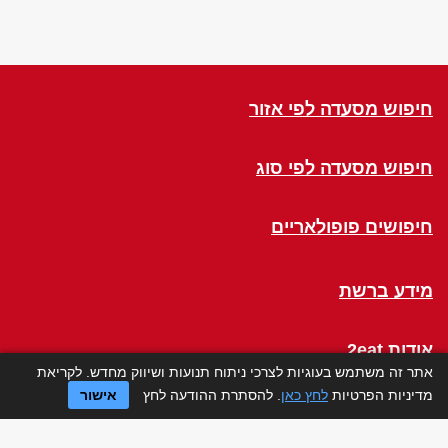
חיפוש מסעדה לפי אזור
חיפוש מסעדה לפי סוג
חיפושים פופולאריים
מידע ברשת
אודות 2eat
אתר זה משתמש בעוגיות לצרכי ניתוח תנועות ושיווק מחדש. לקריאת
מדיניות הפרטיות
לחץ כאן
. להסתרת ההודעה לחץ
אישור
Click a Table