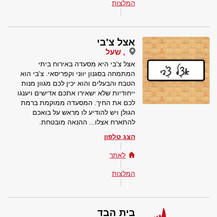
המלצות
אצל צ'בי
, שעל
אצל צ'בי היא מסעדה באירוח ביתי
המתמחה בסגנון יווני וקפריסאי. צ'בי הוא
הטבח והבעלים והוא יכין לכם מגוון מנות
ייחודיות שלא ישאירו אתכם אדישים ויענגו
לכם את החיך. המסעדה ממוקמת ברמת
הגולן ויש להודיע לו מראש על בואכם
להתארח אצלו... ההנאה מובטחת.
הצג טלפון
לאתר
המלצות
בית הבד