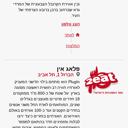
ובין אווירת הקרנבל הצבעונית של המרדי
גרא שברחוב ברבן ברובע הצרפתי של
העיר.
הצג טלפון
לאתר
המלצות
פלאג אין
הברזל 1, תל אביב
PlugIn הוא מתחם בילוי חדשני המעניק
לאורחיו חוויה רב-חושית ראשונה מסוגה
בארץ. על שטח של כ-800 מ"ר ממוקמים
18 חדרים פרטיים מעוצבים בגדלים
שונים, המותאמים לארח החל משני אנשים
בחדרים הקטנים ועד כ-100 אורחים באולם
האירועים. האורחים בוחרים כיצד ירצו
לבלות ומזמינים חדר בהתאם למספר
המשתתפים ולאופי המפגש: אירוח מחוץ