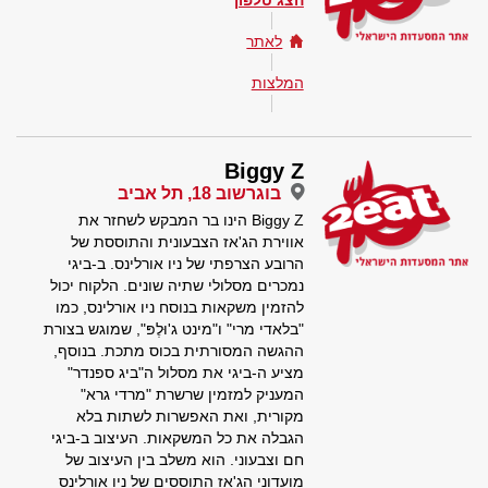
הצג טלפון
לאתר
המלצות
Biggy Z
בוגרשוב 18, תל אביב
Biggy Z הינו בר המבקש לשחזר את
אווירת הג'אז הצבעונית והתוססת של
הרובע הצרפתי של ניו אורלינס. ב-ביגי
נמכרים מסלולי שתיה שונים. הלקוח יכול
להזמין משקאות בנוסח ניו אורלינס, כמו
"בלאדי מרי" ו"מינט ג'וּלֶפּ", שמוגש בצורת
ההגשה המסורתית בכוס מתכת. בנוסף,
מציע ה-ביגי את מסלול ה"ביג ספנדר"
המעניק למזמין שרשרת "מרדי גרא"
מקורית, ואת האפשרות לשתות בלא
הגבלה את כל המשקאות. העיצוב ב-ביגי
חם וצבעוני. הוא משלב בין העיצוב של
מועדוני הג'אז התוססים של ניו אורלינס