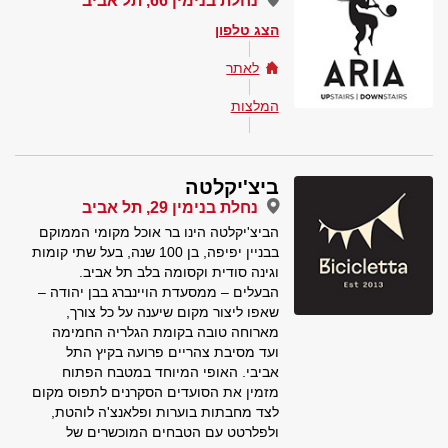
נחלת בנימין 66, תל אביב
הצג טלפון
לאתר
המלצות
ביצ'יקלטה
נחלת בנימין 29, תל אביב
הביצ'יקלטה הינו בר אוכל מקומי הממוקם
בבניין יפיפה, בן 100 שנה, בעל שתי קומות
וגינה סודית וקסומה בלב תל אביב.
הבעלים – ממסעדת הויינברג בבן יהודה –
שאפו ליצור מקום שיענה על כל צורך,
מארוחה טובה בקומת הגלריה החמימה
ועד מסיבת צהריים פרועה בקיץ התל
אביבי. האופי המיוחד במטבח הפתוח
מזמין את הסועדים הסקרנים לתפוס מקום
לצד מחבתות בוערות ופלאנצ'ה לוהטת,
ולפלרטט עם הטבחים המוכשרים של