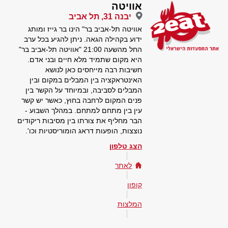
אוויטה
יבנה 31, תל אביב
אוויטה תל-אביב בר" הינו בר גייז ומותג
ידוע בקהילה הגאה. ניתן להגיע בכל ערב
החל מהשעה 21:00 "אוויטה תל-אביב בר"
היא מקום שתמיד מלא חיים ובני אדם.
חשיבות רבה מייחסים כאן לנושא
האינטראקציה בין המבלים במקום ובין
המבלים לסביבה, ובמיוחד על הקשר בין
פנים המקום לרחבה בחוץ, כאשר יש קשר
עין בין מתחם למתחם. במהלך השבוע -
הבר מחליף את צורתו בין מסיבות ריקודים
נוצצות, הופעות דראג הומוריסטיות וכו'.
הצג טלפון
לאתר
קופון
המלצות