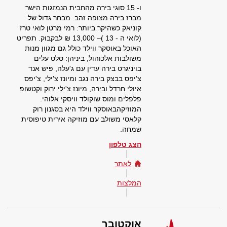
ו- 15 סוגי בירה מהחבית הנמזגות הישר
מברז בירה מצופה זהב. מבחר גדול של
קוניאק כשהיקר ביותר: רמי מרטן לואי טרז
(לואי ה - 13 )– 13,000 ₪ לבקבוק. תפריט
האוכל באוסקר ווילד כולל גם מגוון מנות
משולבות אלכוהול, ביניהן: סלט עלים
בויניגרט בירה עדין עם ג'עלה, פיש אנד
צ'יפס בבצק בירה נגב ומיונז צ'ילי, צ'יפס
איולי חרדל ובירה, מיונז צ'ילי ירוק וקטשופ
פלפלים ומוס שוקולד וויסקי אלוהי.
המוזיקהבאוסקר ווילד היא בסגנון רוק
קלאסי משולב עם מוזיקה אירית טיפוסית
שמחה.
הצג טלפון
לאתר
המלצות
אוקטובר