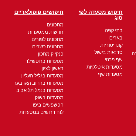
חיפוש מסעדה לפי
חיפושים פופולאריים
סוג
מתכונים
בתי קפה
חדשות ממסעדות
בארים
מתכונים לפורים
קונדיטוריות
מתכונים כשרים
סדנאות בישול
ה
פנקייק מתכון
שף פרטי
מסעדות ברוטשילד
מסעדות איטלקיות
ראשון לציון
מסעדות שף
מסעדות בגליל העליון
מסעדות ברחוב הארבעה
מסעדות בנמל תל אביב
מסעדות בשוק
הפשפשים ביפו
לוח דרושים במסעדות