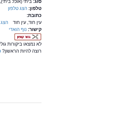
סוג:
ביתי (אוכל ביתי),
טלפון:
הצג טלפון
כתובת:
עין חוד, עין חוד
הצג 
קישור:
נוף הואדי
לא נמצאו ביקורות גו
רוצה להיות הראשון?
כ